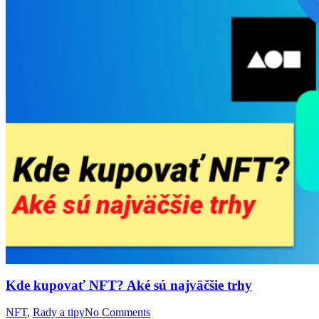
Kde kupovať NFT? Aké sú najväčšie trhy
NFT
,
Rady a tipy
No Comments