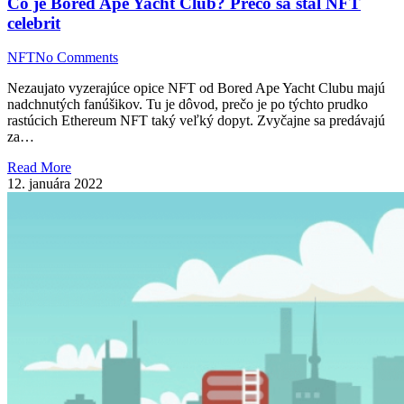
Čo je Bored Ape Yacht Club? Prečo sa stal NFT
celebrit
NFT
No Comments
Nezaujato vyzerajúce opice NFT od Bored Ape Yacht Clubu majú
nadchnutých fanúšikov. Tu je dôvod, prečo je po týchto prudko
rastúcich Ethereum NFT taký veľký dopyt. Zvyčajne sa predávajú
za…
Read More
12. januára 2022