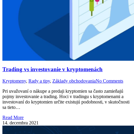
Trading vs investovanie v kryptomenách
Kryptomeny
,
Rady a tipy
,
Základy obchodovania
No Comments
Pri uvažovaní o nákupe a predaji kryptomien sa často zamieňajú
pojmy investovanie a trading. Hoci v tradingu s kryptomenami a
investovaní do kryptomien určite existujú podobnosti, v skutočnosti
sa tieto…
Read More
14. decembra 2021