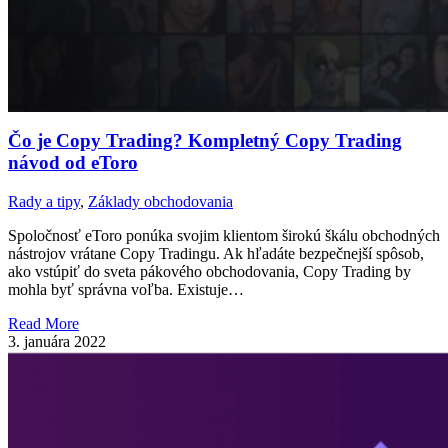
Čo je Copy Trading? Kompletný Copy Trading
návod od eToro
Rady a tipy
,
Základy obchodovania
Spoločnosť eToro ponúka svojim klientom širokú škálu obchodných
nástrojov vrátane Copy Tradingu. Ak hľadáte bezpečnejší spôsob,
ako vstúpiť do sveta pákového obchodovania, Copy Trading by
mohla byť správna voľba. Existuje…
Read More
3. januára 2022