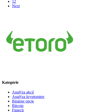
12
Next
Kategórie
Analýza akcií
Analýza kryptomien
Binárne opcie
Bitcoin
Fintech