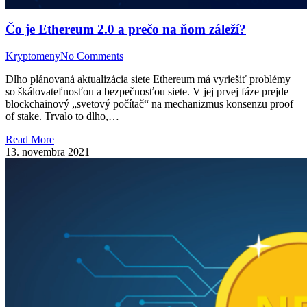
Čo je Ethereum 2.0 a prečo na ňom záleží?
Kryptomeny
No Comments
Dlho plánovaná aktualizácia siete Ethereum má vyriešiť problémy
so škálovateľnosťou a bezpečnosťou siete. V jej prvej fáze prejde
blockchainový „svetový počítač“ na mechanizmus konsenzu proof
of stake. Trvalo to dlho,…
Read More
13. novembra 2021