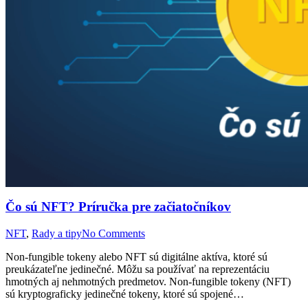
Čo sú NFT? Príručka pre začiatočníkov
NFT
,
Rady a tipy
No Comments
Non-fungible tokeny alebo NFT sú digitálne aktíva, ktoré sú
preukázateľne jedinečné. Môžu sa používať na reprezentáciu
hmotných aj nehmotných predmetov. Non-fungible tokeny (NFT)
sú kryptograficky jedinečné tokeny, ktoré sú spojené…