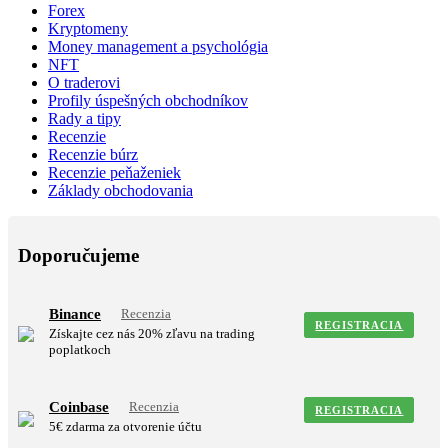
Forex
Kryptomeny
Money management a psychológia
NFT
O traderovi
Profily úspešných obchodníkov
Rady a tipy
Recenzie
Recenzie búrz
Recenzie peňaženiek
Základy obchodovania
Doporučujeme
Binance
Recenzia
REGISTRACIA
Získajte cez nás 20% zľavu na trading
poplatkoch
Coinbase
Recenzia
REGISTRACIA
5€ zdarma za otvorenie účtu