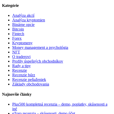
Kategórie
Analýza akcií
Analýza kryptomien
Binárne opcie
Bitcoin
Fintech
Forex
Kryptomeny
Money management a psychológia
NFT
O traderovi
Profily úspešných obchodníkov
Rady a tipy
Recenzie
Recenzie búrz
Recenzie peňaženiek
Základy obchodovania
Najnovšie články
Plus500 kompletná recenzia – demo, poplatky, skúsenosti a
iné
eToro recenzia – skúsenosti, demo účet