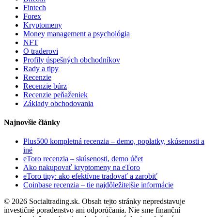
Fintech
Forex
Kryptomeny
Money management a psychológia
NFT
O traderovi
Profily úspešných obchodníkov
Rady a tipy
Recenzie
Recenzie búrz
Recenzie peňaženiek
Základy obchodovania
Najnovšie články
Plus500 kompletná recenzia – demo, poplatky, skúsenosti a
iné
eToro recenzia – skúsenosti, demo účet
Ako nakupovať kryptomeny na eToro
eToro tipy: ako efektívne tradovať a zarobiť
Coinbase recenzia – tie najdôležitejšie informácie
© 2026 Socialtrading.sk. Obsah tejto stránky nepredstavuje
investičné poradenstvo ani odporúčania. Nie sme finanční