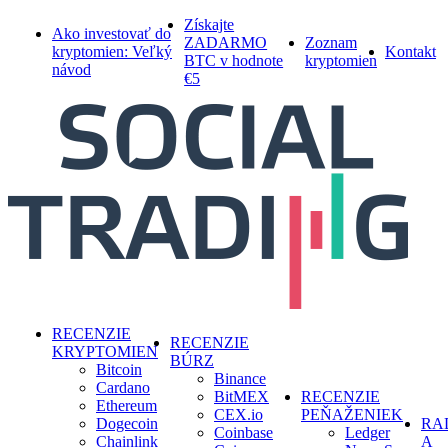
Skip
Získajte
Ako investovať do
to
ZADARMO
Zoznam
kryptomien: Veľký
Kontakt
main
BTC v hodnote
kryptomien
návod
content
€5
search
Menu
RECENZIE
RECENZIE
KRYPTOMIEN
BÚRZ
Bitcoin
Binance
Cardano
BitMEX
RECENZIE
Ethereum
CEX.io
PEŇAŽENIEK
Dogecoin
RA
Coinbase
Ledger
Chainlink
A