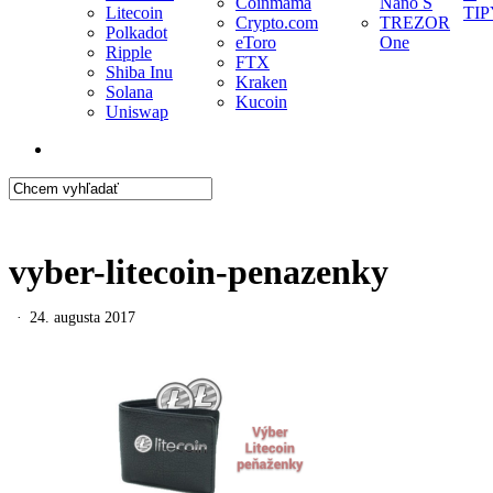
Coinmama
Nano S
Litecoin
TIP
Crypto.com
TREZOR
Polkadot
eToro
One
Ripple
FTX
Shiba Inu
Kraken
Solana
Kucoin
Uniswap
search
Close
Search
vyber-litecoin-penazenky
24. augusta 2017