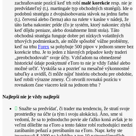
zachraňovanie pozícií keď trh robí
malé korekcie
resp. nie je
predvídateľný (t.j. martingale typ obchodných stratégií). Ide o
podobnú stratégiu z dvojnásobovania stávok na jednu farbu
(t.j. červená alebo čierna) ako na rulete v kasíne v nádeji, že
táto farba nakoniec príde (čo je systém, ktorý nakoniec zlyhá
keď dôjdu peniaze, alebo dosiahneme limit stola). Táto
obchodná stratégia funguje dobre pri nízkych volatilných
trhových podmienkach, ale môže spôsobiť vážne problémy,
keď na trhu
Forex
sa pohybuje 500 pipov v jednom smere bez
korekcie trhu. Je to jeden z hlavných prípadov kedy traderi
„preobchodovali“ svoje účty. Vzhľadom na obmedzené
historické údaje poskytnuté eToro to nie je vždy ľahké alebo
možné určiť. Vyskúša sa a pozrieť na mesačné výkonnostné
tabuľky a uvidíš, či môže nájsť históriu obchodu pre obdobie,
keď robili výrazne zmeny. Či otvorili rovnakú pozíciu v
rovnakom čase viacero krát na jednom trhu ?
Najlepší nie je vždy najlepší
Snažte sa predvídať, či trader ma tendenciu, že stratí svoje
prostriedky na účte (a tým i svoju alokáciu). Áno, sme si
vedomí, že sa to jednoducho povie ale ťažko koná avšak je to
veľmi dôležite na eToro a tento faktor robí rozhodujúci medzi
zarábaním peňazí a prerábaním na eToro. Napr. keby ste
investovali $ 1000 na každého z top 10 najpopulárnejších