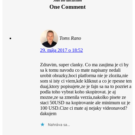
Join the discussion
One Comment
Toms Rano
29. mája 2017 o 18:52
Zdravim, super clanky. Co ma zaujima je ci by
sa k tomu navodu co mate napisany nedali
urobit obrazky,hoci platforma nie je zlozita,nie
som si isty ci viem,kde kliknut a co je rpesne ten
duaj,ktory popisujete,ze je fajn sa na to pozriet a
podla toho vybrat koho skopirovat. je aj
mozne,ze sa zmenila verzia,nakolko pisete ze
staci 50USD na kopirovanie ale minimum uz je
100 USD.Cize ci mate aj nejaky videonavod?
dakujem
Nahráva sa...