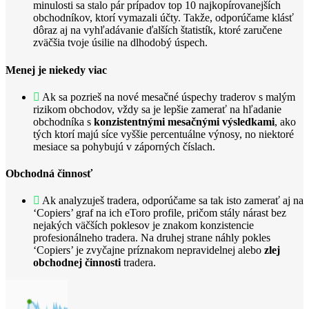
minulosti sa stalo pár prípadov top 10 najkopírovanejších
obchodníkov, ktorí vymazali účty. Takže, odporúčame klásť
dôraz aj na vyhľadávanie ďalších štatistík, ktoré zaručene
zväčšia tvoje úsilie na dlhodobý úspech.
Menej je niekedy viac
Ak sa pozrieš na nové mesačné úspechy traderov s malým
rizikom obchodov, vždy sa je lepšie zamerať na hľadanie
obchodníka s
konzistentnými mesačnými výsledkami
, ako
tých ktorí majú síce vyššie percentuálne výnosy, no niektoré
mesiace sa pohybujú v záporných číslach.
Obchodná činnosť
Ak analyzuješ tradera, odporúčame sa tak isto zamerať aj na
‘Copiers’ graf na ich eToro profile, pričom stály nárast bez
nejakých väčších poklesov je znakom konzistencie
profesionálneho tradera. Na druhej strane náhly pokles
‘Copiers’ je zvyčajne príznakom nepravidelnej alebo
zlej
obchodnej činnosti
tradera.