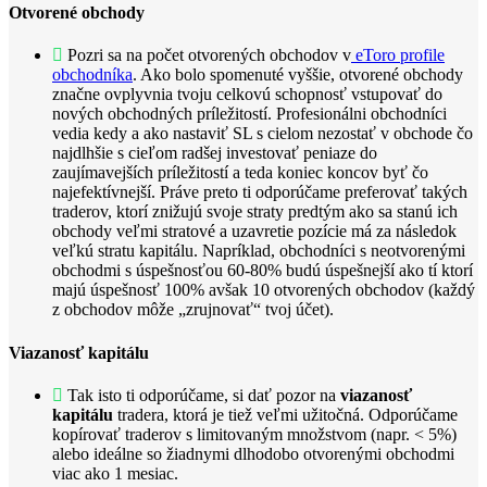
Otvorené obchody
Pozri sa na počet otvorených obchodov v
eToro profile
obchodníka
. Ako bolo spomenuté vyššie, otvorené obchody
značne ovplyvnia tvoju celkovú schopnosť vstupovať do
nových obchodných príležitostí. Profesionálni obchodníci
vedia kedy a ako nastaviť SL s cielom nezostať v obchode čo
najdlhšie s cieľom radšej investovať peniaze do
zaujímavejších príležitostí a teda koniec koncov byť čo
najefektívnejší. Práve preto ti odporúčame preferovať takých
traderov, ktorí znižujú svoje straty predtým ako sa stanú ich
obchody veľmi stratové a uzavretie pozície má za následok
veľkú stratu kapitálu. Napríklad, obchodníci s neotvorenými
obchodmi s úspešnosťou 60-80% budú úspešnejší ako tí ktorí
majú úspešnosť 100% avšak 10 otvorených obchodov (každý
z obchodov môže „zrujnovať“ tvoj účet).
Viazanosť kapitálu
Tak isto ti odporúčame, si dať pozor na
viazanosť
kapitálu
tradera, ktorá je tiež veľmi užitočná. Odporúčame
kopírovať traderov s limitovaným množstvom (napr. < 5%)
alebo ideálne so žiadnymi dlhodobo otvorenými obchodmi
viac ako 1 mesiac.