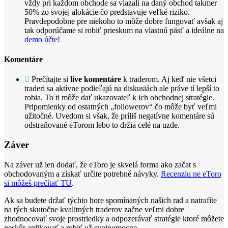
vždy pri každom obchode sa viazali na daný obchod takmer
50% zo svojej alokácie čo predstavuje veľké riziko.
Pravdepodobne pre niekoho to môže dobre fungovať avšak aj
tak odporúčame si robiť prieskum na vlastnú päsť a ideálne na
demo účte
!
Komentáre
Prečítajte si
live komentáre
k traderom. Aj keď nie všetci
traderi sa aktívne podieľajú na diskusiách ale práve tí lepší to
robia. To ti môže dať ukazovateľ k ich obchodnej stratégie.
Pripomienky od ostatných „followerov“ čo môže byť veľmi
užitočné. Uvedom si však, že príliš negatívne komentáre sú
odstraňované eTorom lebo to držia celé na uzde.
Záver
Na záver už len dodať, že eToro je skvelá forma ako začat s
obchodovaným a získať určite potrebné návyky.
Recenziu ne eToro
si môžeš prečítať TU
.
Ak sa budete držať týchto hore spomínaných našich rad a natrafíte
na tých skutočne kvalitných traderov začne veľmi dobre
zhodnocovať svoje prostriedky a odpozerávať stratégie ktoré môžete
neskôr aplikovať a robiť už svojpomocne.