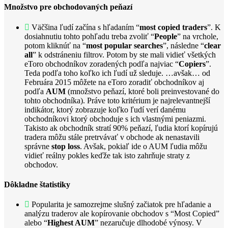
Množstvo pre obchodovaných peňazí
Väčšina ľudí začína s hľadaním “
most copied traders
”. K
dosiahnutiu tohto pohľadu treba zvoliť “
People
” na vrchole,
potom kliknúť na “
most popular searches
”, následne “
clear
all
” k odstráneniu filtrov. Potom by ste mali vidieť všetkých
eToro obchodníkov zoradených podľa najviac “
Copiers
”.
Teda podľa toho koľko ich ľudí už sleduje. …avšak… od
Februára 2015 môžete na eToro zoradiť obchodníkov aj
podľa
AUM
(množstvo peňazí, ktoré boli preinvestované do
tohto obchodníka). Práve toto kritérium je najrelevantnejší
indikátor, ktorý zobrazuje koľko ľudí verí danému
obchodníkovi ktorý obchoduje s ich vlastnými peniazmi.
Takisto ak obchodník stratí 90% peňazí, ľudia ktorí kopírujú
tradera môžu stále pretrvávať v obchode ak nenastavili
správne
stop loss
. Avšak, pokiaľ ide o AUM ľudia môžu
vidieť reálny pokles keďže tak isto zahrňuje straty z
obchodov.
Dôkladne štatistiky
Popularita je samozrejme slušný začiatok pre hľadanie a
analýzu traderov ale kopírovanie obchodov s “Most Copied”
alebo “
Highest AUM
” nezaručuje dlhodobé výnosy. V