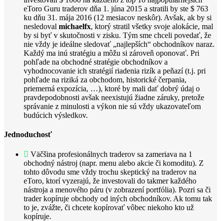
eToro Guru traderov dňa 1. júna 2015 a stratili by ste $ 763
ku dňu 31. mája 2016 (12 mesiacov neskôr). Avšak, ak by si
nesledoval
michaelfx
, ktorý stratil všetky svoje alokácie, mal
by si byť v skutočnosti v zisku. Tým sme chceli povedať, že
nie vždy je ideálne sledovať „najlepších“ obchodníkov naraz.
Každý ma inú stratégiu a môžu si zároveň oponovať. Pri
pohľade na obchodné stratégie obchodníkov a
vyhodnocovanie ich stratégií riadenia rizík a peňazí (t.j. pri
pohľade na riziká za obchodom, historické čerpania,
priemerná expozícia, …), ktoré by mali dať dobrý údaj o
pravdepodobnosti avšak neexistujú žiadne záruky, pretože
správanie z minulosti a výkon nie sú vždy ukazovateľom
budúcich výsledkov.
Jednoduchosť
Väčšina profesionálnych traderov sa zameriava na 1
obchodný nástroj (napr. menu alebo akcie či komoditu). Z
tohto dôvodu sme vždy trochu skeptický na traderov na
eToro, ktorí vyzerajú, že investovali do takmer každého
nástroja a menového páru (v zobrazení portfólia). Pozri sa či
trader kopíruje obchody od iných obchodníkov. Ak tomu tak
to je, zvážte, či chcete kopírovať vôbec niekoho kto už
kopíruje.