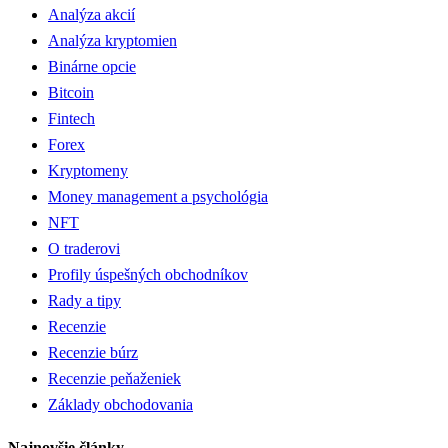
Analýza akcií
Analýza kryptomien
Binárne opcie
Bitcoin
Fintech
Forex
Kryptomeny
Money management a psychológia
NFT
O traderovi
Profily úspešných obchodníkov
Rady a tipy
Recenzie
Recenzie búrz
Recenzie peňaženiek
Základy obchodovania
Najnovšie články