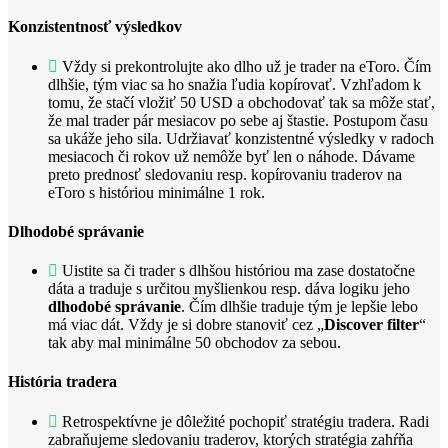
Konzistentnosť výsledkov
Vždy si prekontrolujte ako dlho už je trader na eToro. Čím
dlhšie, tým viac sa ho snažia ľudia kopírovať. Vzhľadom k
tomu, že stačí vložiť 50 USD a obchodovať tak sa môže stať,
že mal trader pár mesiacov po sebe aj štastie. Postupom času
sa ukáže jeho sila. Udržiavať konzistentné výsledky v radoch
mesiacoch či rokov už nemôže byť len o náhode. Dávame
preto prednosť sledovaniu resp. kopírovaniu traderov na
eToro s históriou minimálne 1 rok.
Dlhodobé správanie
Uistite sa či trader s dlhšou históriou ma zase dostatočne
dáta a traduje s určitou myšlienkou resp. dáva logiku jeho
dlhodobé správanie
. Čím dlhšie traduje tým je lepšie lebo
má viac dát. Vždy je si dobre stanoviť cez „
Discover filter
“
tak aby mal minimálne 50 obchodov za sebou.
História tradera
Retrospektívne je dôležité pochopiť stratégiu tradera. Radi
zabraňujeme sledovaniu traderov, ktorých stratégia zahŕňa