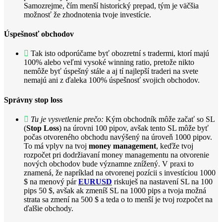
Samozrejme, čím menší historický prepad, tým je väčšia
možnosť že zhodnotenia tvoje investície.
Úspešnosť obchodov
Tak isto odporúčame byť obozretní s tradermi, ktorí majú
100% alebo veľmi vysoké winning ratio, pretože nikto
nemôže byť úspešný stále a aj tí najlepší traderi na svete
nemajú ani z ďaleka 100% úspešnosť svojich obchodov.
Správny stop loss
Tu je vysvetlenie prečo:
Kým obchodník môže začať so SL
(
Stop Loss
) na úrovni 100 pipov, avšak tento SL môže byť
počas otvoreného obchodu navýšený na úroveň 1000 pipov.
To má vplyv na tvoj
money management
, keďže tvoj
rozpočet pri dodržiavaní money managementu na otvorenie
nových obchodov bude významne znížený. V praxi to
znamená, že napríklad na otvorenej pozícii s investíciou 1000
$ na menový pár
EURUSD
riskuješ na nastavení SL na 100
pips 50 $, avšak ak zmeníš SL na 1000 pips a tvoja možná
strata sa zmení na 500 $ a teda o to menší je tvoj rozpočet na
ďalšie obchody.