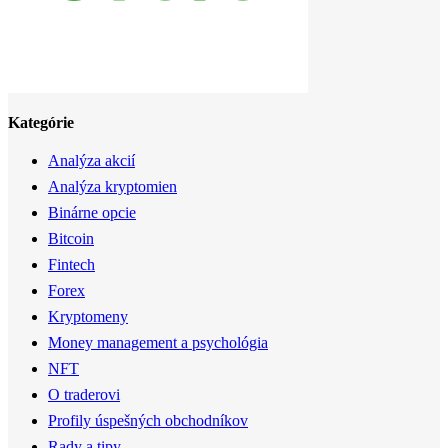
Kategórie
Analýza akcií
Analýza kryptomien
Binárne opcie
Bitcoin
Fintech
Forex
Kryptomeny
Money management a psychológia
NFT
O traderovi
Profily úspešných obchodníkov
Rady a tipy