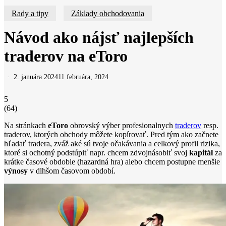
Search
Rady a tipy
Základy obchodovania
Návod ako nájsť najlepších
traderov na eToro
2. januára 2024
11 februára, 2024
5
(
64
)
Na stránkach
eToro
obrovský výber profesionalnych
traderov
resp.
traderov, ktorých obchody môžete kopírovať. Pred tým ako začnete
hľadať tradera, zváž aké sú tvoje očakávania a celkový profil rizika,
ktoré si ochotný podstúpiť napr. chcem zdvojnásobiť svoj
kapitál
za
krátke časové obdobie (hazardná hra) alebo chcem postupne menšie
výnosy
v dlhšom časovom období.