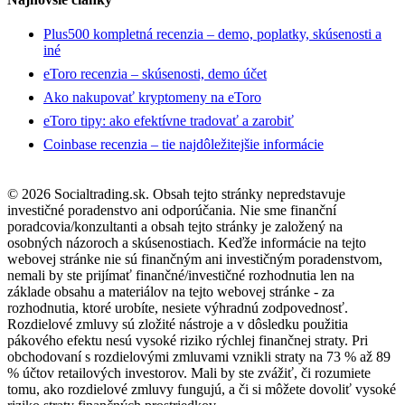
Plus500 kompletná recenzia – demo, poplatky, skúsenosti a
iné
eToro recenzia – skúsenosti, demo účet
Ako nakupovať kryptomeny na eToro
eToro tipy: ako efektívne tradovať a zarobiť
Coinbase recenzia – tie najdôležitejšie informácie
© 2026 Socialtrading.sk. Obsah tejto stránky nepredstavuje
investičné poradenstvo ani odporúčania. Nie sme finanční
poradcovia/konzultanti a obsah tejto stránky je založený na
osobných názoroch a skúsenostiach. Keďže informácie na tejto
webovej stránke nie sú finančným ani investičným poradenstvom,
nemali by ste prijímať finančné/investičné rozhodnutia len na
základe obsahu a materiálov na tejto webovej stránke - za
rozhodnutia, ktoré urobíte, nesiete výhradnú zodpovednosť.
Rozdielové zmluvy sú zložité nástroje a v dôsledku použitia
pákového efektu nesú vysoké riziko rýchlej finančnej straty. Pri
obchodovaní s rozdielovými zmluvami vznikli straty na 73 % až 89
% účtov retailových investorov. Mali by ste zvážiť, či rozumiete
tomu, ako rozdielové zmluvy fungujú, a či si môžete dovoliť vysoké