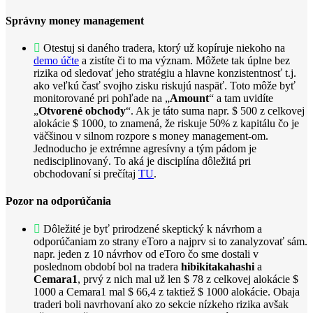
Správny money management
Otestuj si daného tradera, ktorý už kopíruje niekoho na
demo účte
a zistíte či to ma význam. Môžete tak úplne bez
rizika od sledovať jeho stratégiu a hlavne konzistentnosť t.j.
ako veľkú časť svojho zisku riskujú naspäť. Toto môže byť
monitorované pri pohľade na „
Amount
“ a tam uvidíte
„
Otvorené obchody
“. Ak je táto suma napr. $ 500 z celkovej
alokácie $ 1000, to znamená, že riskuje 50% z kapitálu čo je
väčšinou v silnom rozpore s money management-om.
Jednoducho je extrémne agresívny a tým pádom je
nedisciplinovaný. To aká je disciplína dôležitá pri
obchodovaní si prečítaj
TU
.
Pozor na odporúčania
Dôležité je byť prirodzené skeptický k návrhom a
odporúčaniam zo strany eToro a najprv si to zanalyzovať sám.
napr. jeden z 10 návrhov od eToro čo sme dostali v
poslednom období bol na tradera
hibikitakahashi
a
Cemara1
, prvý z nich mal už len $ 78 z celkovej alokácie $
1000 a Cemara1 mal $ 66,4 z taktiež $ 1000 alokácie. Obaja
traderi boli navrhovaní ako zo sekcie nízkeho rizika avšak