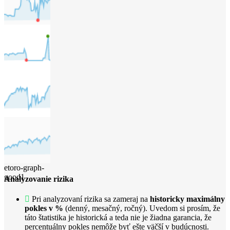
etoro-graph-
bad1
etoro-graph-
bad2
etoro-graph-
bad3
etoro-graph-
good1
Analyzovanie rizika
Pri analyzovaní rizika sa zameraj na
historicky maximálny
pokles v %
(denný, mesačný, ročný). Uvedom si prosím, že
táto štatistika je historická a teda nie je žiadna garancia, že
percentuálny pokles nemôže byť ešte väčší v budúcnosti.