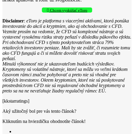
Chcem vyskúšať eToro
Disclaimer
:
eToro je platforma s viacerými aktívami, ktorá ponúka
investovanie do akcií a kryptmien, ako aj obchodovanie s CFD.
Vezmite prosím na vedomie, že CFD sú komplexné nástroje a sú
vystavené vysokému riziku straty peňazí v dôsledku pákového efektu.
Pri obchodovaní CFD s týmto poskytovateľom stráca 79%
retailových investorov peniaze. Mali by ste zvážiť, či rozumiete tomu
ako CFD fungujú a či si môžete dovoliť riskovať stratu svojich
peňazí.
Minulá výkonnosť nie je ukazovateľom budúcich výsledkov.
Kryptomeny sú volatilné nástroje, ktoré sa môžu vo veľmi krátkom
časovom rámci značne pohybovať a preto nie sú vhodné pre
všetkých investorov. Okrem kryptomien, ktoré nie sú poskytované
prostredníctvom CFD nie sú regulované obchodné kryptomeny a
preto sa na ne nevzťahuje žiadny regulačný rámec EÚ.
[kkstarratings]
Aký užitočný bol pre vás tento článok?
Kliknutím na hviezdičku ohodnotíte článok!