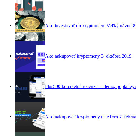
Ako investovať do kryptomien: Veľký návod
8
Ako nakupovať kryptomeny
3. októbra 2019
Plus500 kompletná recenzia – demo, poplatky, s
Ako nakupovať kryptomeny na eToro
7. febru