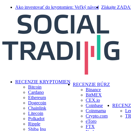
Skip
Ako investovať do kryptomien: Veľký návod
Získajte ZAD
to
main
content
search
Menu
RECENZIE KRYPTOMIEN
RECENZIE BÚRZ
Bitcoin
Binance
Cardano
BitMEX
Ethereum
CEX.io
Dogecoin
Coinbase
RECENZ
Chainlink
Coinmama
Le
Litecoin
Crypto.com
TR
Polkadot
eToro
Ripple
FTX
Shiba Inu