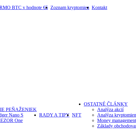
ARMO BTC v hodnote €5
Zoznam kryptomien
Kontakt
OSTATNÉ ČLÁNKY
IE PEŇAŽENIEK
Analýza akcií
dger Nano S
RADY A TIPY
NFT
Analýza kryptomie
EZOR One
Money management 
Základy obchodova