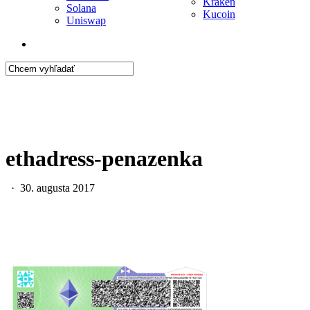
Kraken
Solana
Kucoin
Uniswap
search
Close
Search
ethadress-penazenka
30. augusta 2017