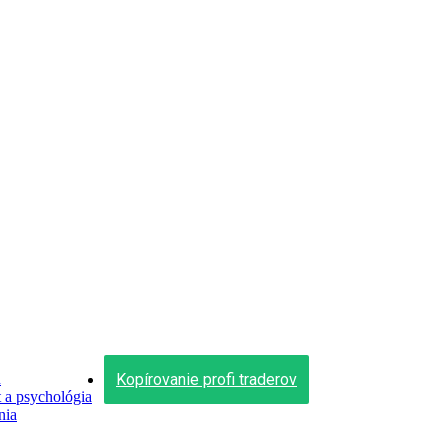
Kopírovanie profi traderov
n
a psychológia
nia