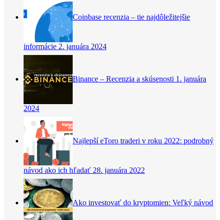
Coinbase recenzia – tie najdôležitejšie
informácie
2. januára 2024
Binance – Recenzia a skúsenosti
1. januára
2024
Najlepší eToro traderi v roku 2022: podrobný
návod ako ich hľadať
28. januára 2022
Ako investovať do kryptomien: Veľký návod