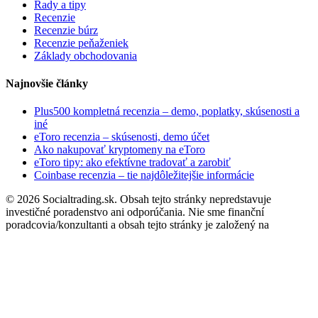
Rady a tipy
Recenzie
Recenzie búrz
Recenzie peňaženiek
Základy obchodovania
Najnovšie články
Plus500 kompletná recenzia – demo, poplatky, skúsenosti a
iné
eToro recenzia – skúsenosti, demo účet
Ako nakupovať kryptomeny na eToro
eToro tipy: ako efektívne tradovať a zarobiť
Coinbase recenzia – tie najdôležitejšie informácie
© 2026 Socialtrading.sk. Obsah tejto stránky nepredstavuje
investičné poradenstvo ani odporúčania. Nie sme finanční
poradcovia/konzultanti a obsah tejto stránky je založený na
osobných názoroch a skúsenostiach. Keďže informácie na tejto
webovej stránke nie sú finančným ani investičným poradenstvom,
nemali by ste prijímať finančné/investičné rozhodnutia len na
základe obsahu a materiálov na tejto webovej stránke - za
rozhodnutia, ktoré urobíte, nesiete výhradnú zodpovednosť.
Rozdielové zmluvy sú zložité nástroje a v dôsledku použitia
pákového efektu nesú vysoké riziko rýchlej finančnej straty. Pri