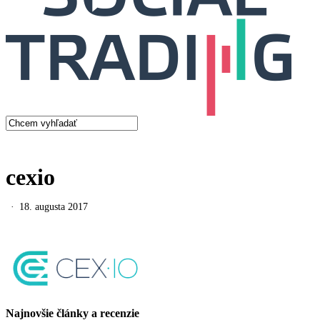
search
Menu
Close
Search
cexio
18. augusta 2017
Najnovšie články a recenzie