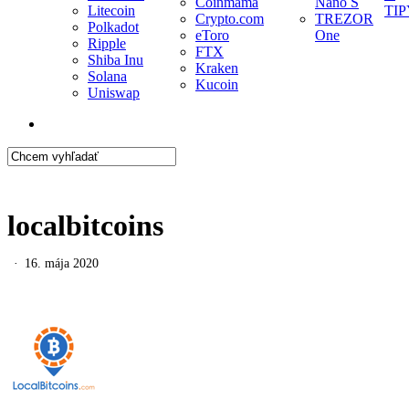
Coinmama
Nano S
Litecoin
TIP
Crypto.com
TREZOR
Polkadot
eToro
One
Ripple
FTX
Shiba Inu
Kraken
Solana
Kucoin
Uniswap
search
Close
Search
localbitcoins
16. mája 2020