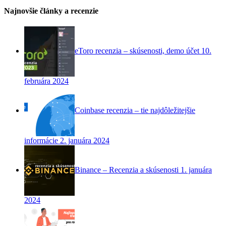
Najnovšie články a recenzie
eToro recenzia – skúsenosti, demo účet
10.
februára 2024
Coinbase recenzia – tie najdôležitejšie
informácie
2. januára 2024
Binance – Recenzia a skúsenosti
1. januára
2024