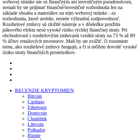
webovej stránke nie sú finančným ani investičným poradenstvom,
nemali by ste prijímať finančné/investičné rozhodnutia len na
základe obsahu a materiálov na tejto webovej stránke - za
rozhodnutia, ktoré urobíte, nesiete výhradnú zodpovednosť.
Rozdielové zmluvy sú zložité nástroje a v dôsledku použitia
pákového efektu nesú vysoké riziko rýchlej finančnej straty. Pri
obchodovaní s rozdielovými zmluvami vznikli straty na 73 % až 89
% účtov retailových investorov. Mali by ste zvážiť, či rozumiete
tomu, ako rozdielové zmluvy fungujú, a či si môžete dovoliť vysoké
riziko straty finančných prostriedkov.
twitter
facebook
pinterest
instagram
Close
RECENZIE KRYPTOMIEN
Menu
Bitcoin
Cardano
Ethereum
Dogecoin
Chainlink
Litecoin
Polkadot
Ripple