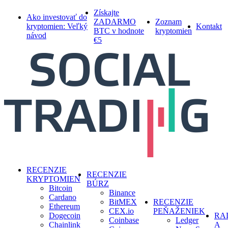
Skip
Získajte
Ako investovať do
to
ZADARMO
Zoznam
kryptomien: Veľký
Kontakt
main
BTC v hodnote
kryptomien
návod
content
€5
search
Menu
RECENZIE
RECENZIE
KRYPTOMIEN
BÚRZ
Bitcoin
Binance
Cardano
BitMEX
RECENZIE
Ethereum
CEX.io
PEŇAŽENIEK
Dogecoin
RA
Coinbase
Ledger
Chainlink
A