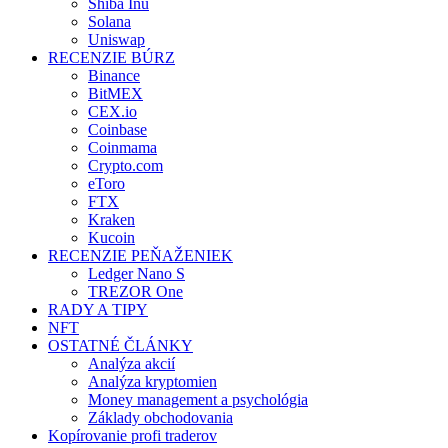
Shiba Inu
Solana
Uniswap
RECENZIE BÚRZ
Binance
BitMEX
CEX.io
Coinbase
Coinmama
Crypto.com
eToro
FTX
Kraken
Kucoin
RECENZIE PEŇAŽENIEK
Ledger Nano S
TREZOR One
RADY A TIPY
NFT
OSTATNÉ ČLÁNKY
Analýza akcií
Analýza kryptomien
Money management a psychológia
Základy obchodovania
Kopírovanie profi traderov