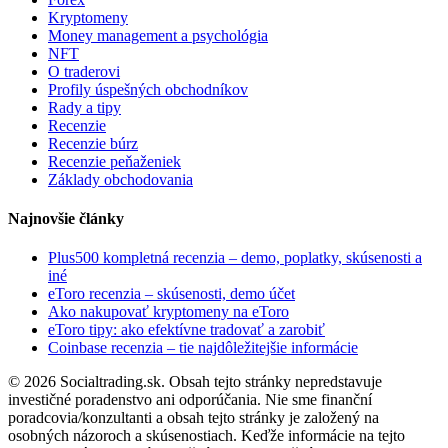
Kryptomeny
Money management a psychológia
NFT
O traderovi
Profily úspešných obchodníkov
Rady a tipy
Recenzie
Recenzie búrz
Recenzie peňaženiek
Základy obchodovania
Najnovšie články
Plus500 kompletná recenzia – demo, poplatky, skúsenosti a
iné
eToro recenzia – skúsenosti, demo účet
Ako nakupovať kryptomeny na eToro
eToro tipy: ako efektívne tradovať a zarobiť
Coinbase recenzia – tie najdôležitejšie informácie
© 2026 Socialtrading.sk. Obsah tejto stránky nepredstavuje
investičné poradenstvo ani odporúčania. Nie sme finanční
poradcovia/konzultanti a obsah tejto stránky je založený na
osobných názoroch a skúsenostiach. Keďže informácie na tejto