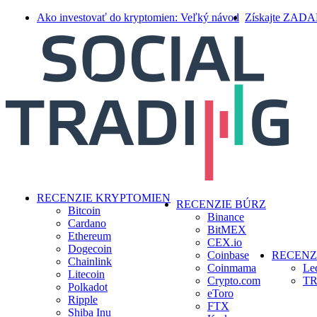
Skip
Ako investovať do kryptomien: Veľký návod
Získajte ZAD
to
main
content
search
Menu
RECENZIE KRYPTOMIEN
RECENZIE BÚRZ
Bitcoin
Binance
Cardano
BitMEX
Ethereum
CEX.io
Dogecoin
Coinbase
RECENZ
Chainlink
Coinmama
Le
Litecoin
Crypto.com
TR
Polkadot
eToro
Ripple
FTX
Shiba Inu