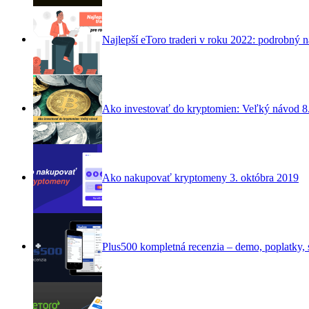
Najlepší eToro traderi v roku 2022: podrobný 
Ako investovať do kryptomien: Veľký návod
8
Ako nakupovať kryptomeny
3. októbra 2019
Plus500 kompletná recenzia – demo, poplatky, s