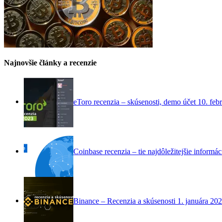
Najnovšie články a recenzie
eToro recenzia – skúsenosti, demo účet
10. feb
Coinbase recenzia – tie najdôležitejšie informác
Binance – Recenzia a skúsenosti
1. januára 20