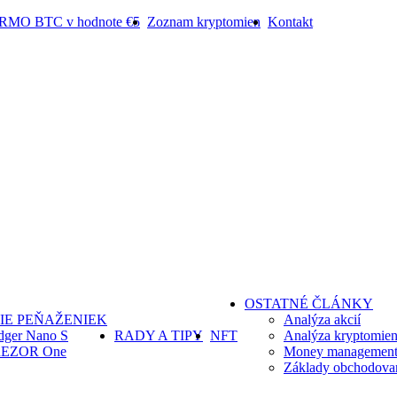
ARMO BTC v hodnote €5
Zoznam kryptomien
Kontakt
OSTATNÉ ČLÁNKY
IE PEŇAŽENIEK
Analýza akcií
dger Nano S
RADY A TIPY
NFT
Analýza kryptomie
EZOR One
Money management 
Základy obchodova