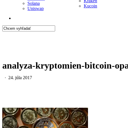
Kraken
Solana
Kucoin
Uniswap
search
Close
Search
analyza-kryptomien-bitcoin-opa
24. júla 2017