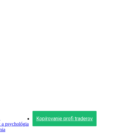
Kopírovanie profi traderov
n
a psychológia
nia