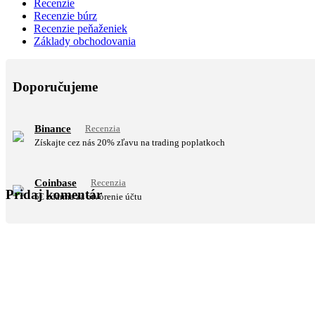
Recenzie
Recenzie búrz
Recenzie peňaženiek
Základy obchodovania
Doporučujeme
Binance
Recenzia
Získajte cez nás 20% zľavu na trading poplatkoch
Coinbase
Recenzia
Pridaj komentár
5€ zdarma za otvorenie účtu