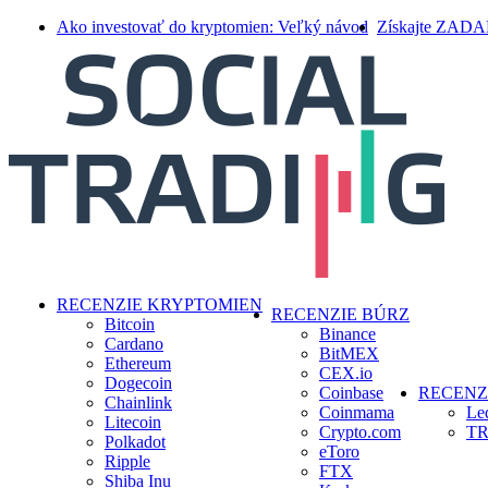
Skip
Ako investovať do kryptomien: Veľký návod
Získajte ZAD
to
main
content
search
Menu
RECENZIE KRYPTOMIEN
RECENZIE BÚRZ
Bitcoin
Binance
Cardano
BitMEX
Ethereum
CEX.io
Dogecoin
Coinbase
RECENZ
Chainlink
Coinmama
Le
Litecoin
Crypto.com
TR
Polkadot
eToro
Ripple
FTX
Shiba Inu