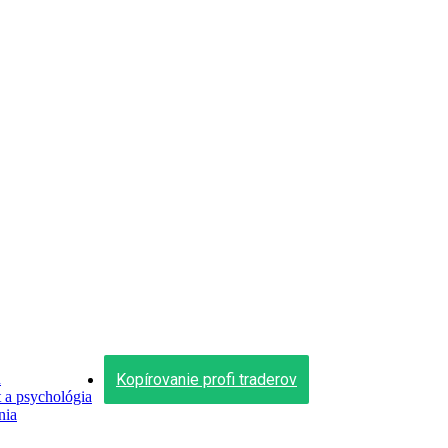
Kopírovanie profi traderov
n
a psychológia
nia