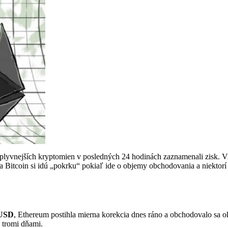
vplyvnejších kryptomien v posledných 24 hodinách zaznamenali zisk. 
m a Bitcoin si idú „pokrku“ pokiaľ ide o objemy obchodovania a niektor
 USD
, Ethereum postihla mierna korekcia dnes ráno a obchodovalo sa o
 tromi dňami.