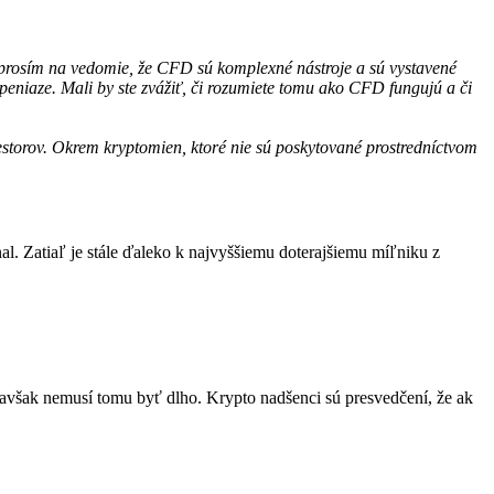
e prosím na vedomie, že CFD sú komplexné nástroje a sú vystavené
eniaze. Mali by ste zvážiť, či rozumiete tomu ako CFD fungujú a či
storov. Okrem kryptomien, ktoré nie sú poskytované prostredníctvom
l. Zatiaľ je stále ďaleko k najvyššiemu doterajšiemu míľniku z
m avšak nemusí tomu byť dlho. Krypto nadšenci sú presvedčení, že ak