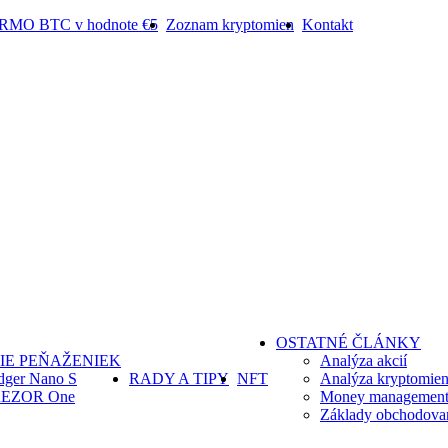
ARMO BTC v hodnote €5
Zoznam kryptomien
Kontakt
OSTATNÉ ČLÁNKY
IE PEŇAŽENIEK
Analýza akcií
dger Nano S
RADY A TIPY
NFT
Analýza kryptomie
EZOR One
Money management 
Základy obchodova