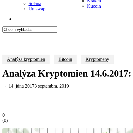
Kraken
Solana
Kucoin
Uniswap
search
Close
Search
Analýza kryptomien
Bitcoin
Kryptomeny
Analýza Kryptomien 14.6.2017:
14. júna 2017
3 septembra, 2019
0
(
0
)