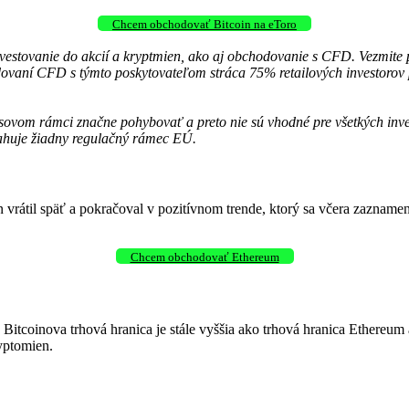
Chcem obchodovať Bitcoin na eToro
investovanie do akcií a kryptmien, ako aj obchodovanie s CFD. Vezmit
dovaní CFD s týmto poskytovateľom stráca 75% retailových investorov p
asovom rámci značne pohybovať a preto nie sú vhodné pre všetkých inve
ahuje žiadny regulačný rámec EÚ.
átil späť a pokračoval v pozitívnom trende, ktorý sa včera zaznamena
Chcem obchodovať Ethereum
o Bitcoinova trhová hranica je stále vyššia ako trhová hranica Ethereu
ryptomien.