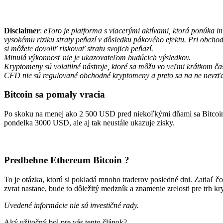
Disclaimer
:
eToro je platforma s viacerými aktívami, ktorá ponúka 
vysokému riziku straty peňazí v dôsledku pákového efektu. Pri obcho
si môžete dovoliť riskovať stratu svojich peňazí.
Minulá výkonnosť nie je ukazovateľom budúcich výsledkov.
Kryptomeny sú volatilné nástroje, ktoré sa môžu vo veľmi krátkom č
CFD nie sú regulované obchodné kryptomeny a preto sa na ne nevzť
Bitcoin sa pomaly vracia
Po skoku na menej ako 2 500 USD pred niekoľkými dňami sa Bitcoin vr
pondelka 3000 USD, ale aj tak neustále ukazuje zisky.
Predbehne Ethereum Bitcoin ?
To je otázka, ktorú si pokladá mnoho traderov posledné dni. Zatiaľ č
zvrat nastane, bude to dôležitý medzník a znamenie zrelosti pre trh k
Uvedené informácie nie sú investičné rady.
Aký užitočný bol pre vás tento článok?