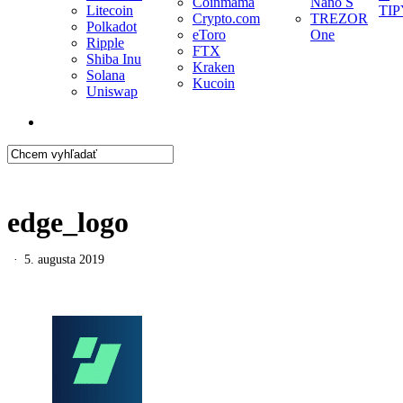
Coinmama
Nano S
Litecoin
TIP
Crypto.com
TREZOR
Polkadot
eToro
One
Ripple
FTX
Shiba Inu
Kraken
Solana
Kucoin
Uniswap
search
Close
Search
edge_logo
5. augusta 2019