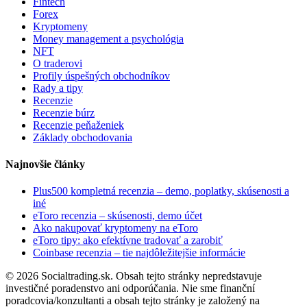
Fintech
Forex
Kryptomeny
Money management a psychológia
NFT
O traderovi
Profily úspešných obchodníkov
Rady a tipy
Recenzie
Recenzie búrz
Recenzie peňaženiek
Základy obchodovania
Najnovšie články
Plus500 kompletná recenzia – demo, poplatky, skúsenosti a
iné
eToro recenzia – skúsenosti, demo účet
Ako nakupovať kryptomeny na eToro
eToro tipy: ako efektívne tradovať a zarobiť
Coinbase recenzia – tie najdôležitejšie informácie
© 2026 Socialtrading.sk. Obsah tejto stránky nepredstavuje
investičné poradenstvo ani odporúčania. Nie sme finanční
poradcovia/konzultanti a obsah tejto stránky je založený na