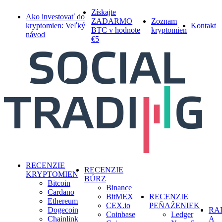
Skip
Získajte
Ako investovať do
to
ZADARMO
Zoznam
kryptomien: Veľký
Kontakt
main
BTC v hodnote
kryptomien
návod
content
€5
search
Menu
RECENZIE
RECENZIE
KRYPTOMIEN
BÚRZ
Bitcoin
Binance
Cardano
BitMEX
RECENZIE
Ethereum
CEX.io
PEŇAŽENIEK
Dogecoin
RA
Coinbase
Ledger
Chainlink
A