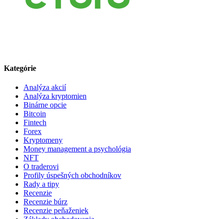
Kategórie
Analýza akcií
Analýza kryptomien
Binárne opcie
Bitcoin
Fintech
Forex
Kryptomeny
Money management a psychológia
NFT
O traderovi
Profily úspešných obchodníkov
Rady a tipy
Recenzie
Recenzie búrz
Recenzie peňaženiek