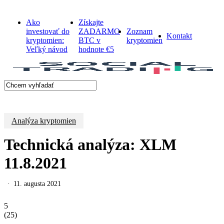
Men
Skip
to
Ako
Získajte
main
investovať do
ZADARMO
Zoznam
content
Kontakt
kryptomien:
BTC v
kryptomien
s
Veľký návod
hodnote €5
Close
Search
Analýza kryptomien
Technická analýza: XLM
11.8.2021
11. augusta 2021
5
(
25
)