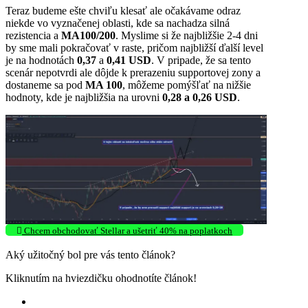
Teraz budeme ešte chviľu klesať ale očakávame odraz
niekde vo vyznačenej oblasti, kde sa nachadza silná
rezistencia a
MA100/200
. Myslime si že najbližšie 2-4 dni
by sme mali pokračovať v raste, pričom najbližší ďalší level
je na hodnotách
0,37
a
0,41 USD
. V pripade, že sa tento
scenár nepotvrdi ale dôjde k prerazeniu supportovej zony a
dostaneme sa pod
MA 100
, môžeme pomýšľať na nižšie
hodnoty, kde je najbližšia na urovni
0,28 a 0,26
USD
.
Chcem obchodovať Stellar a ušetriť 40% na poplatkoch
Aký užitočný bol pre vás tento článok?
Kliknutím na hviezdičku ohodnotíte článok!