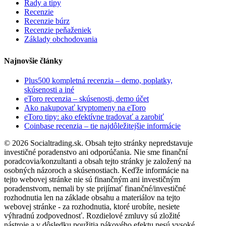
Rady a tipy
Recenzie
Recenzie búrz
Recenzie peňaženiek
Základy obchodovania
Najnovšie články
Plus500 kompletná recenzia – demo, poplatky,
skúsenosti a iné
eToro recenzia – skúsenosti, demo účet
Ako nakupovať kryptomeny na eToro
eToro tipy: ako efektívne tradovať a zarobiť
Coinbase recenzia – tie najdôležitejšie informácie
© 2026 Socialtrading.sk. Obsah tejto stránky nepredstavuje
investičné poradenstvo ani odporúčania. Nie sme finanční
poradcovia/konzultanti a obsah tejto stránky je založený na
osobných názoroch a skúsenostiach. Keďže informácie na
tejto webovej stránke nie sú finančným ani investičným
poradenstvom, nemali by ste prijímať finančné/investičné
rozhodnutia len na základe obsahu a materiálov na tejto
webovej stránke - za rozhodnutia, ktoré urobíte, nesiete
výhradnú zodpovednosť. Rozdielové zmluvy sú zložité
nástroje a v dôsledku použitia pákového efektu nesú vysoké