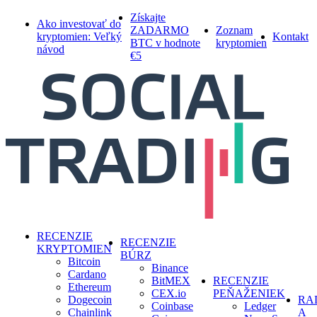
Skip
Získajte
Ako investovať do
to
ZADARMO
Zoznam
kryptomien: Veľký
Kontakt
main
BTC v hodnote
kryptomien
návod
content
€5
search
Menu
RECENZIE
RECENZIE
KRYPTOMIEN
BÚRZ
Bitcoin
Binance
Cardano
BitMEX
RECENZIE
Ethereum
CEX.io
PEŇAŽENIEK
Dogecoin
RA
Coinbase
Ledger
Chainlink
A