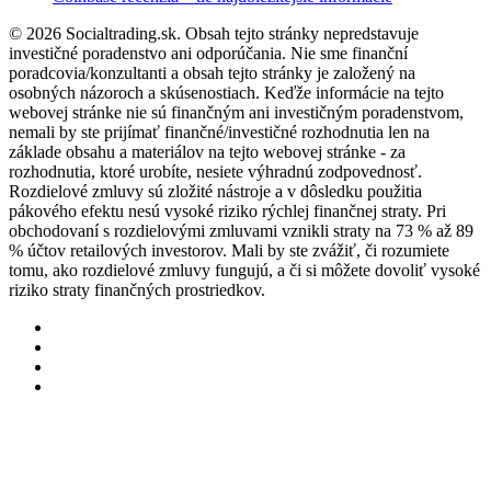
© 2026 Socialtrading.sk. Obsah tejto stránky nepredstavuje
investičné poradenstvo ani odporúčania. Nie sme finanční
poradcovia/konzultanti a obsah tejto stránky je založený na
osobných názoroch a skúsenostiach. Keďže informácie na tejto
webovej stránke nie sú finančným ani investičným poradenstvom,
nemali by ste prijímať finančné/investičné rozhodnutia len na
základe obsahu a materiálov na tejto webovej stránke - za
rozhodnutia, ktoré urobíte, nesiete výhradnú zodpovednosť.
Rozdielové zmluvy sú zložité nástroje a v dôsledku použitia
pákového efektu nesú vysoké riziko rýchlej finančnej straty. Pri
obchodovaní s rozdielovými zmluvami vznikli straty na 73 % až 89
% účtov retailových investorov. Mali by ste zvážiť, či rozumiete
tomu, ako rozdielové zmluvy fungujú, a či si môžete dovoliť vysoké
riziko straty finančných prostriedkov.
twitter
facebook
pinterest
instagram
RECENZIE KRYPTOMIEN
RECENZIE BÚRZ
Bitcoin