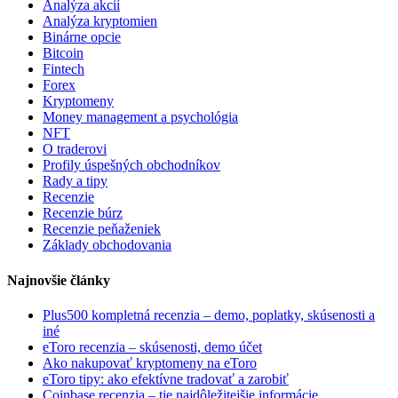
Analýza akcií
Analýza kryptomien
Binárne opcie
Bitcoin
Fintech
Forex
Kryptomeny
Money management a psychológia
NFT
O traderovi
Profily úspešných obchodníkov
Rady a tipy
Recenzie
Recenzie búrz
Recenzie peňaženiek
Základy obchodovania
Najnovšie články
Plus500 kompletná recenzia – demo, poplatky, skúsenosti a
iné
eToro recenzia – skúsenosti, demo účet
Ako nakupovať kryptomeny na eToro
eToro tipy: ako efektívne tradovať a zarobiť
Coinbase recenzia – tie najdôležitejšie informácie