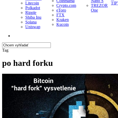
Coinmama
Nano S
Litecoin
TIP
Crypto.com
TREZOR
Polkadot
eToro
One
Ripple
FTX
Shiba Inu
Kraken
Solana
Kucoin
Uniswap
search
Close
Tag
Search
po hard forku