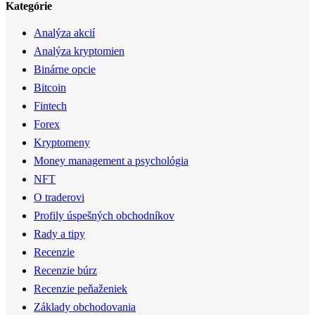
Kategórie
Analýza akcií
Analýza kryptomien
Binárne opcie
Bitcoin
Fintech
Forex
Kryptomeny
Money management a psychológia
NFT
O traderovi
Profily úspešných obchodníkov
Rady a tipy
Recenzie
Recenzie búrz
Recenzie peňaženiek
Základy obchodovania