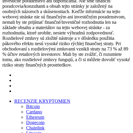
investičné poradenstvo ani odporúčania. Nie sme finanční
poradcovia/konzultanti a obsah tejto stránky je založený na
osobných názoroch a skúsenostiach. Keďže informácie na tejto
webovej stránke nie sú finančným ani investičným poradenstvom,
nemali by ste prijímať finančné/investičné rozhodnutia len na
základe obsahu a materiálov na tejto webovej stránke - za
rozhodnutia, ktoré urobíte, nesiete výhradnú zodpovednosť.
Rozdielové zmluvy sú zložité nástroje a v dôsledku použitia
pákového efektu nesú vysoké riziko rýchlej finančnej straty. Pri
obchodovaní s rozdielovými zmluvami vznikli straty na 73 % až 89
% účtov retailových investorov. Mali by ste zvážiť, či rozumiete
tomu, ako rozdielové zmluvy fungujú, a či si môžete dovoliť vysoké
riziko straty finančných prostriedkov.
twitter
facebook
pinterest
instagram
Close
RECENZIE KRYPTOMIEN
Menu
Bitcoin
Cardano
Ethereum
Dogecoin
Chainlink