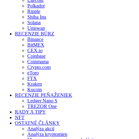
Litecoin
Polkadot
Ripple
Shiba Inu
Solana
Uniswap
RECENZIE BÚRZ
Binance
BitMEX
CEX.io
Coinbase
Coinmama
Crypto.com
eToro
FTX
Kraken
Kucoin
RECENZIE PEŇAŽENIEK
Ledger Nano S
TREZOR One
RADY A TIPY
NFT
OSTATNÉ ČLÁNKY
Analýza akcií
Analýza kryptomien