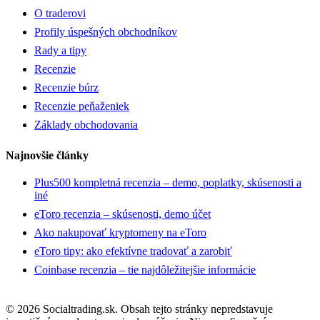
O traderovi
Profily úspešných obchodníkov
Rady a tipy
Recenzie
Recenzie búrz
Recenzie peňaženiek
Základy obchodovania
Najnovšie články
Plus500 kompletná recenzia – demo, poplatky, skúsenosti a
iné
eToro recenzia – skúsenosti, demo účet
Ako nakupovať kryptomeny na eToro
eToro tipy: ako efektívne tradovať a zarobiť
Coinbase recenzia – tie najdôležitejšie informácie
© 2026 Socialtrading.sk. Obsah tejto stránky nepredstavuje