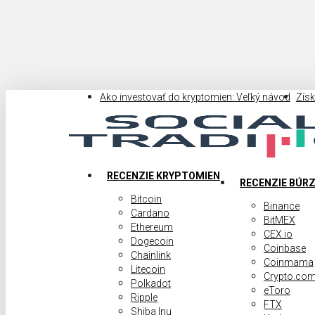
Skip
to
main
content
Ako investovať do kryptomien: Veľký návod
Zís
search
Menu
RECENZIE KRYPTOMIEN
RECENZIE BÚR
Bitcoin
Binance
Cardano
BitMEX
Ethereum
CEX.io
Dogecoin
Coinbase
Chainlink
Coinmama
Litecoin
Crypto.co
Polkadot
eToro
Ripple
FTX
Shiba Inu