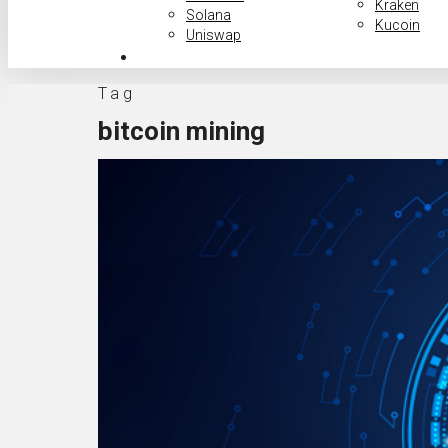
Kraken
Solana
Kucoin
Uniswap
search
Tag
bitcoin mining