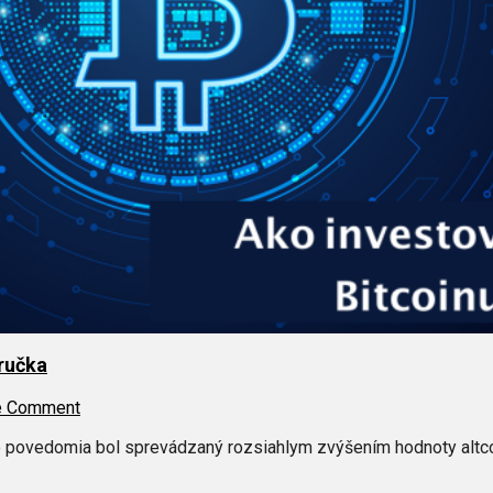
íručka
e Comment
ho povedomia bol sprevádzaný rozsiahlym zvýšením hodnoty alt