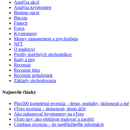
Analýza akcií
Analýza kryptomien
Binárne opcie
Bitcoin
Fintech
Forex
Kryptomeny
Money management a psychológia
NFT
O traderovi
Profily úspešných obchodníkov
Rady a tipy
Recenzie
Recenzie búrz
Recenzie peňaženiek
Základy obchodovania
Najnovšie články
Plus500 kompletná recenzia – demo, poplatky, skúsenosti a iné
eToro recenzia – skúsenosti, demo účet
Ako nakupovať kryptomeny na eToro
eToro tipy: ako efektívne tradovať a zarobiť
Coinbase recenzia – tie najdôležitejšie informácie