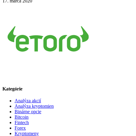
17. marca 2020
Kategórie
Analýza akcií
Analýza kryptomien
Binárne opcie
Bitcoin
Fintech
Forex
Kryptomeny