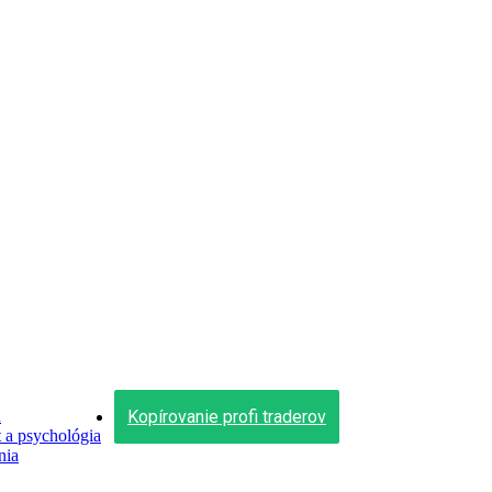
Kopírovanie profi traderov
n
a psychológia
nia