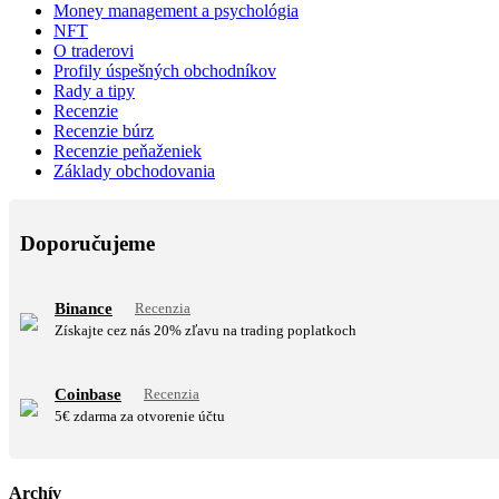
Money management a psychológia
NFT
O traderovi
Profily úspešných obchodníkov
Rady a tipy
Recenzie
Recenzie búrz
Recenzie peňaženiek
Základy obchodovania
Doporučujeme
Binance
Recenzia
Získajte cez nás 20% zľavu na trading poplatkoch
Coinbase
Recenzia
5€ zdarma za otvorenie účtu
Archív