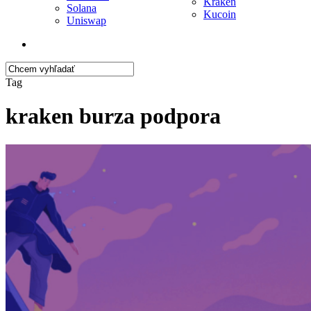
Kraken
Solana
Kucoin
Uniswap
search
Close
Tag
Search
kraken burza podpora