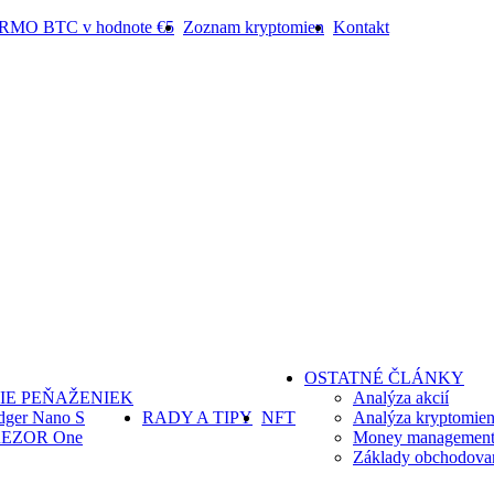
ARMO BTC v hodnote €5
Zoznam kryptomien
Kontakt
OSTATNÉ ČLÁNKY
IE PEŇAŽENIEK
Analýza akcií
dger Nano S
RADY A TIPY
NFT
Analýza kryptomie
EZOR One
Money management 
Základy obchodova