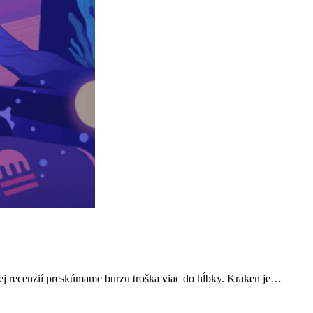
cej recenzií preskúmame burzu troška viac do hĺbky. Kraken je…