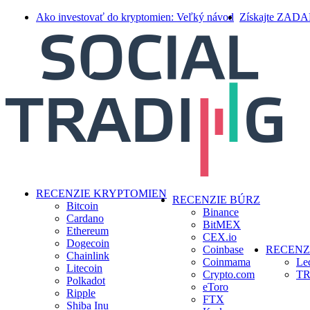
Skip
Ako investovať do kryptomien: Veľký návod
Získajte ZAD
to
main
content
search
Menu
RECENZIE KRYPTOMIEN
RECENZIE BÚRZ
Bitcoin
Binance
Cardano
BitMEX
Ethereum
CEX.io
Dogecoin
Coinbase
RECENZ
Chainlink
Coinmama
Le
Litecoin
Crypto.com
TR
Polkadot
eToro
Ripple
FTX
Shiba Inu