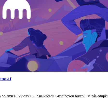
enosti
ska objemu a likvidity EUR najväčšou Bitcoínovou burzou. V následujú