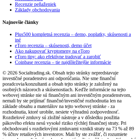
Recenzie peňaženiek
Základy obchodovania
Najnovšie články
Plus500 kompletná recenzia – demo, poplatky, skúsenosti a
iné
eToro recenzia – skúsenosti, demo účet
Ako nakupovať kryptomeny na eToro
eToro tipy: ako efektívne tradovať a zarobiť
Coinbase recenzia – tie najdôležitejšie informácie
© 2026 Socialtrading.sk. Obsah tejto stránky nepredstavuje
investičné poradenstvo ani odporúčania. Nie sme finanční
poradcovia/konzultanti a obsah tejto stránky je založený na
osobných názoroch a skúsenostiach. Keďže informácie na tejto
webovej stránke nie sú finančným ani investičným poradenstvom,
nemali by ste prijímať finančné/investičné rozhodnutia len na
základe obsahu a materiálov na tejto webovej stránke - za
rozhodnutia, ktoré urobíte, nesiete výhradnú zodpovednosť.
Rozdielové zmluvy sú zložité nástroje a v dôsledku použitia
pákového efektu nesú vysoké riziko rýchlej finančnej straty. Pri
obchodovaní s rozdielovými zmluvami vznikli straty na 73 % až 89
% účtov retailových investorov. Mali by ste zvážiť, či rozumiete