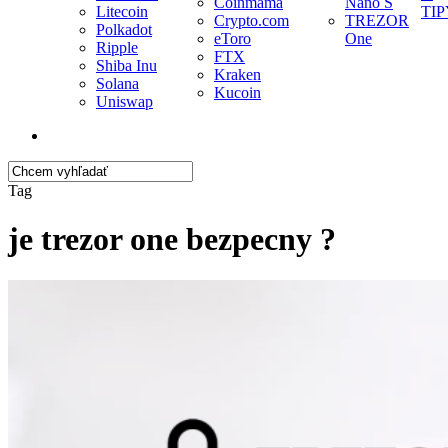
Coinmama
Nano S
Litecoin
TIP
Crypto.com
TREZOR
Polkadot
eToro
One
Ripple
FTX
Shiba Inu
Kraken
Solana
Kucoin
Uniswap
search
Close
Tag
Search
je trezor one bezpecny ?