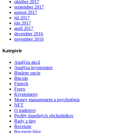
október 2017
september 2017
august 2017
júl 2017
jún 2017
apríl 2017
december 2016
november 2016
Kategórie
Analýza akcií
Analýza kryptomien
Binárne opcie
Bitcoin
Fintech
Forex
Kryptomeny
Money management a psychológia
NFT
O traderovi
Profily úspešných obchodníkov
Rady a tipy
Recenzie
Recenzie búrz