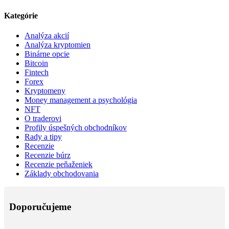
Kategórie
Analýza akcií
Analýza kryptomien
Binárne opcie
Bitcoin
Fintech
Forex
Kryptomeny
Money management a psychológia
NFT
O traderovi
Profily úspešných obchodníkov
Rady a tipy
Recenzie
Recenzie búrz
Recenzie peňaženiek
Základy obchodovania
Doporučujeme