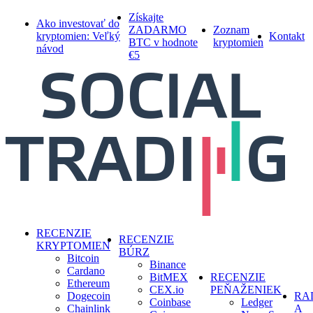
Skip
Získajte
Ako investovať do
to
ZADARMO
Zoznam
kryptomien: Veľký
Kontakt
main
BTC v hodnote
kryptomien
návod
content
€5
search
Menu
RECENZIE
RECENZIE
KRYPTOMIEN
BÚRZ
Bitcoin
Binance
Cardano
BitMEX
RECENZIE
Ethereum
CEX.io
PEŇAŽENIEK
Dogecoin
RA
Coinbase
Ledger
Chainlink
A