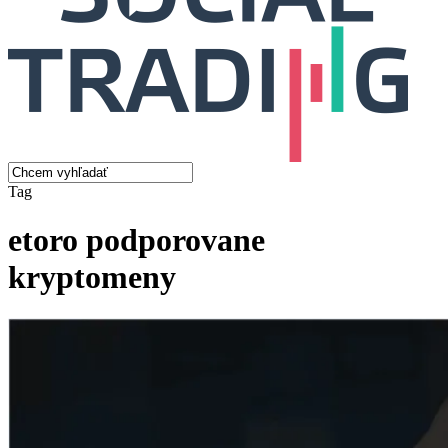
search
Menu
Close
Tag
Search
etoro podporovane
kryptomeny