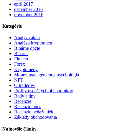
apríl 2017
december 2016
november 2016
Kategórie
Analýza akcií
Analýza kryptomien
Binárne opcie
Bitcoin
Fintech
Forex
Kryptomeny
Money management a psychológia
NFT
O traderovi
Profily úspešných obchodníkov
Rady a tipy
Recenzie
Recenzie búrz
Recenzie peňaženiek
Základy obchodovania
Najnovšie články