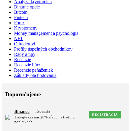
Analýza kryptomien
Binárne opcie
Bitcoin
Fintech
Forex
Kryptomeny
Money management a psychológia
NFT
O traderovi
Profily úspešných obchodníkov
Rady a tipy
Recenzie
Recenzie búrz
Recenzie peňaženiek
Základy obchodovania
Doporučujeme
Binance
Recenzia
REGISTRACIA
Získajte cez nás 20% zľavu na trading
poplatkoch