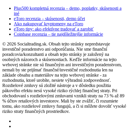
Plus500 kompletná recenzia – demo, poplatky, skúsenosti a
iné
eToro recenzia – skúsenosti, demo účet
Ako nakupovať kryptomeny na eToro
eToro tipy: ako efektívne tradovať a zarobiť
Coinbase recenzia – tie najdôležitejšie informácie
© 2026 Socialtrading.sk. Obsah tejto stránky nepredstavuje
investičné poradenstvo ani odporúčania. Nie sme finanční
poradcovia/konzultanti a obsah tejto stránky je založený na
osobných názoroch a skúsenostiach. Keďže informácie na tejto
webovej stránke nie sú finančným ani investičným poradenstvom,
nemali by ste prijímať finančné/investičné rozhodnutia len na
základe obsahu a materiálov na tejto webovej stránke - za
rozhodnutia, ktoré urobíte, nesiete výhradnú zodpovednosť.
Rozdielové zmluvy sú zložité nástroje a v dôsledku použitia
pákového efektu nesú vysoké riziko rýchlej finančnej straty. Pri
obchodovaní s rozdielovými zmluvami vznikli straty na 73 % až 89
% účtov retailových investorov. Mali by ste zvážiť, či rozumiete
tomu, ako rozdielové zmluvy fungujú, a či si môžete dovoliť vysoké
riziko straty finančných prostriedkov.
twitter
facebook