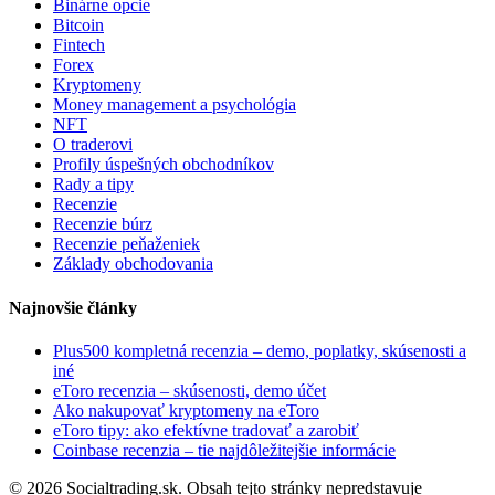
Binárne opcie
Bitcoin
Fintech
Forex
Kryptomeny
Money management a psychológia
NFT
O traderovi
Profily úspešných obchodníkov
Rady a tipy
Recenzie
Recenzie búrz
Recenzie peňaženiek
Základy obchodovania
Najnovšie články
Plus500 kompletná recenzia – demo, poplatky, skúsenosti a
iné
eToro recenzia – skúsenosti, demo účet
Ako nakupovať kryptomeny na eToro
eToro tipy: ako efektívne tradovať a zarobiť
Coinbase recenzia – tie najdôležitejšie informácie
© 2026 Socialtrading.sk. Obsah tejto stránky nepredstavuje