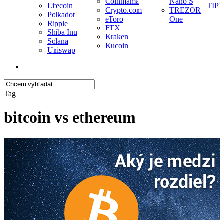
Coinmama
Nano S
Litecoin
TIP
Crypto.com
TREZOR
Polkadot
eToro
One
Ripple
FTX
Shiba Inu
Kraken
Solana
Kucoin
Uniswap
search
Close
Tag
Search
bitcoin vs ethereum