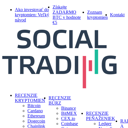
Skip
Získajte
Ako investovať do
to
ZADARMO
Zoznam
kryptomien: Veľký
Kontakt
main
BTC v hodnote
kryptomien
návod
content
€5
search
Menu
RECENZIE
RECENZIE
KRYPTOMIEN
BÚRZ
Bitcoin
Binance
Cardano
BitMEX
RECENZIE
Ethereum
CEX.io
PEŇAŽENIEK
Dogecoin
RA
Coinbase
Ledger
Chainlink
A