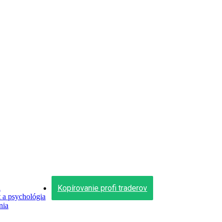
Kopírovanie profi traderov
n
a psychológia
nia