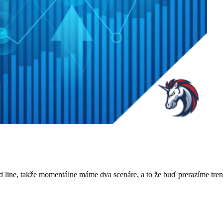
end line, takže momentálne máme dva scenáre, a to že buď prerazíme tr