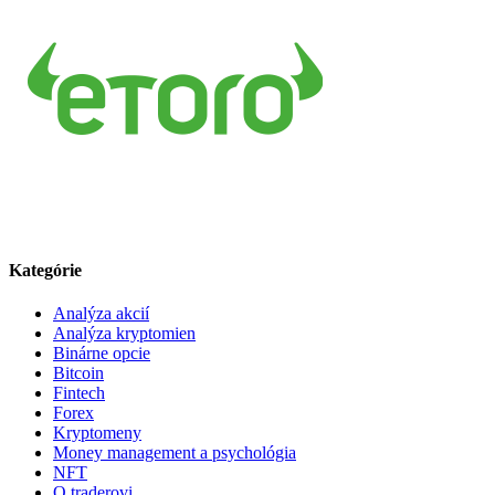
Kategórie
Analýza akcií
Analýza kryptomien
Binárne opcie
Bitcoin
Fintech
Forex
Kryptomeny
Money management a psychológia
NFT
O traderovi