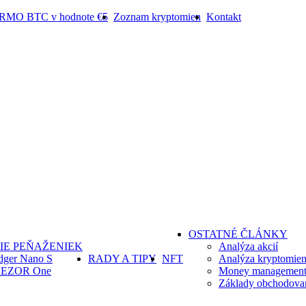
ARMO BTC v hodnote €5
Zoznam kryptomien
Kontakt
OSTATNÉ ČLÁNKY
IE PEŇAŽENIEK
Analýza akcií
dger Nano S
RADY A TIPY
NFT
Analýza kryptomie
EZOR One
Money management 
Základy obchodova