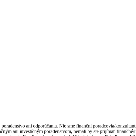
é poradenstvo ani odporúčania. Nie sme finanční poradcovia/konzultant
nčným ani investičným poradenstvom, nemali by ste prijímať finančné/in