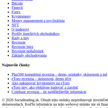
Bitcoin
Fintech
Forex
Kryptomeny
Money management a psychológia
NFT
O traderovi
Profily úspešných obchodníkov
Rady a tipy
Recenzie
Recenzie búrz
Recenzie peňaženiek
Základy obchodovania
Najnovšie články
Plus500 kompletná recenzia – demo, poplatky, skúsenosti a iné
eToro recenzia – skúsenosti, demo účet
Ako nakupovať kryptomeny na eToro
eToro tipy: ako efektívne tradovať a zarobiť
Coinbase recenzia – tie najdôležitejšie informácie
© 2026 Socialtrading.sk. Obsah tejto stránky nepredstavuje investičn
skúsenostiach. Keďže informácie na tejto webovej stránke nie sú fina