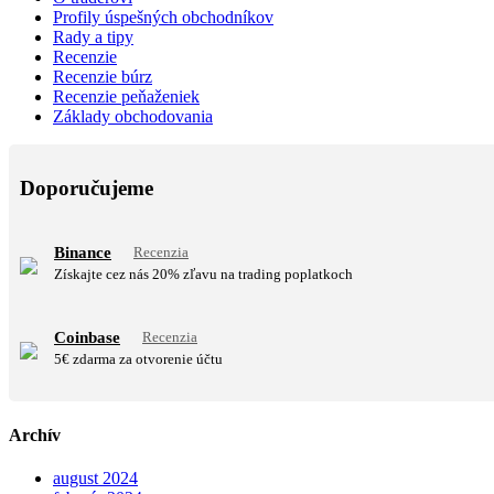
Profily úspešných obchodníkov
Rady a tipy
Recenzie
Recenzie búrz
Recenzie peňaženiek
Základy obchodovania
Doporučujeme
Binance
Recenzia
Získajte cez nás 20% zľavu na trading poplatkoch
Coinbase
Recenzia
5€ zdarma za otvorenie účtu
Archív
august 2024