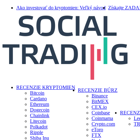
Skip
Ako investovať do kryptomien: Veľký návod
Získajte ZAD
to
main
content
search
Menu
RECENZIE KRYPTOMIEN
RECENZIE BÚRZ
Bitcoin
Binance
Cardano
BitMEX
Ethereum
CEX.io
Dogecoin
Coinbase
RECENZ
Chainlink
Coinmama
Le
Litecoin
Crypto.com
TR
Polkadot
eToro
Ripple
FTX
Shiba Inu