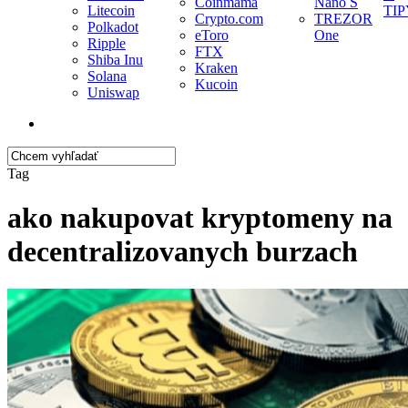
Coinmama
Nano S
Litecoin
TIP
Crypto.com
TREZOR
Polkadot
eToro
One
Ripple
FTX
Shiba Inu
Kraken
Solana
Kucoin
Uniswap
search
Close
Tag
Search
ako nakupovat kryptomeny na
decentralizovanych burzach