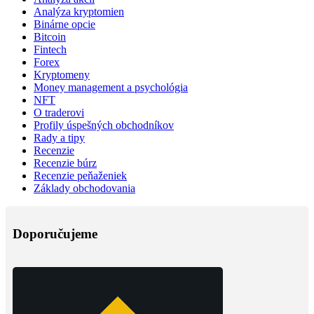
Analýza kryptomien
Binárne opcie
Bitcoin
Fintech
Forex
Kryptomeny
Money management a psychológia
NFT
O traderovi
Profily úspešných obchodníkov
Rady a tipy
Recenzie
Recenzie búrz
Recenzie peňaženiek
Základy obchodovania
Doporučujeme