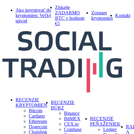
Skip
Získajte
Ako investovať do
to
ZADARMO
Zoznam
kryptomien: Veľký
Kontakt
main
BTC v hodnote
kryptomien
návod
content
€5
search
Menu
RECENZIE
RECENZIE
KRYPTOMIEN
BÚRZ
Bitcoin
Binance
Cardano
BitMEX
RECENZIE
Ethereum
CEX.io
PEŇAŽENIEK
Dogecoin
RA
Coinbase
Ledger
Chainlink
A