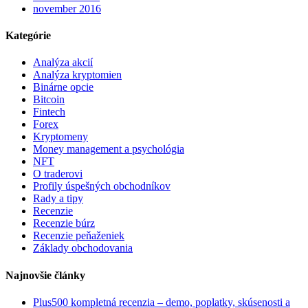
november 2016
Kategórie
Analýza akcií
Analýza kryptomien
Binárne opcie
Bitcoin
Fintech
Forex
Kryptomeny
Money management a psychológia
NFT
O traderovi
Profily úspešných obchodníkov
Rady a tipy
Recenzie
Recenzie búrz
Recenzie peňaženiek
Základy obchodovania
Najnovšie články
Plus500 kompletná recenzia – demo, poplatky, skúsenosti a