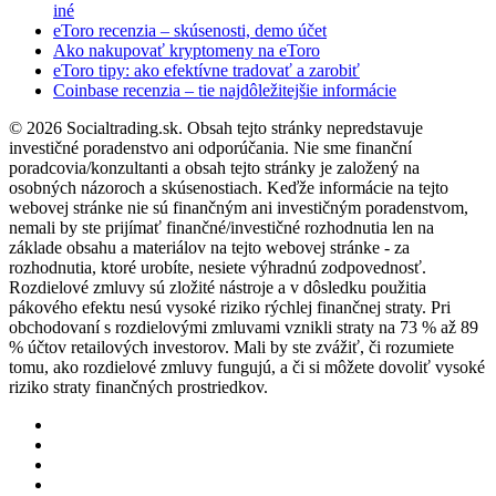
iné
eToro recenzia – skúsenosti, demo účet
Ako nakupovať kryptomeny na eToro
eToro tipy: ako efektívne tradovať a zarobiť
Coinbase recenzia – tie najdôležitejšie informácie
© 2026 Socialtrading.sk. Obsah tejto stránky nepredstavuje
investičné poradenstvo ani odporúčania. Nie sme finanční
poradcovia/konzultanti a obsah tejto stránky je založený na
osobných názoroch a skúsenostiach. Keďže informácie na tejto
webovej stránke nie sú finančným ani investičným poradenstvom,
nemali by ste prijímať finančné/investičné rozhodnutia len na
základe obsahu a materiálov na tejto webovej stránke - za
rozhodnutia, ktoré urobíte, nesiete výhradnú zodpovednosť.
Rozdielové zmluvy sú zložité nástroje a v dôsledku použitia
pákového efektu nesú vysoké riziko rýchlej finančnej straty. Pri
obchodovaní s rozdielovými zmluvami vznikli straty na 73 % až 89
% účtov retailových investorov. Mali by ste zvážiť, či rozumiete
tomu, ako rozdielové zmluvy fungujú, a či si môžete dovoliť vysoké
riziko straty finančných prostriedkov.
twitter
facebook
pinterest
instagram