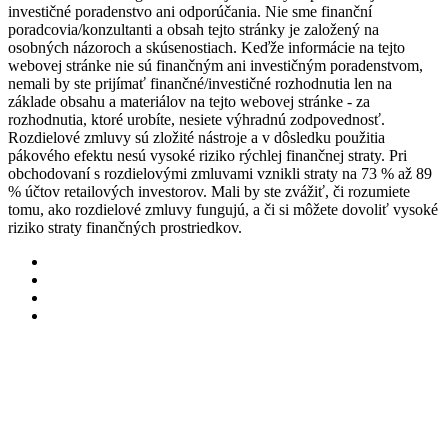
investičné poradenstvo ani odporúčania. Nie sme finanční
poradcovia/konzultanti a obsah tejto stránky je založený na
osobných názoroch a skúsenostiach. Keďže informácie na tejto
webovej stránke nie sú finančným ani investičným poradenstvom,
nemali by ste prijímať finančné/investičné rozhodnutia len na
základe obsahu a materiálov na tejto webovej stránke - za
rozhodnutia, ktoré urobíte, nesiete výhradnú zodpovednosť.
Rozdielové zmluvy sú zložité nástroje a v dôsledku použitia
pákového efektu nesú vysoké riziko rýchlej finančnej straty. Pri
obchodovaní s rozdielovými zmluvami vznikli straty na 73 % až 89
% účtov retailových investorov. Mali by ste zvážiť, či rozumiete
tomu, ako rozdielové zmluvy fungujú, a či si môžete dovoliť vysoké
riziko straty finančných prostriedkov.
twitter
facebook
pinterest
instagram
RECENZIE KRYPTOMIEN
RECENZIE BÚRZ
Bitcoin
RECENZIE PEŇAŽENIEK
Cardano
Binance
Ethereum