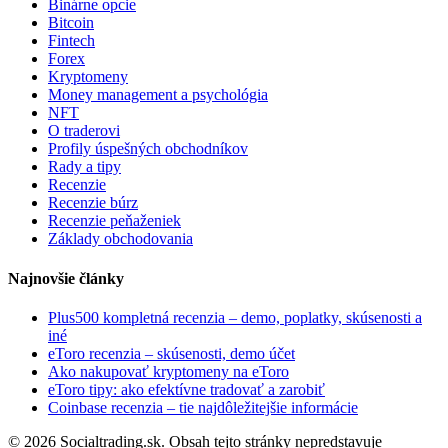
Binárne opcie
Bitcoin
Fintech
Forex
Kryptomeny
Money management a psychológia
NFT
O traderovi
Profily úspešných obchodníkov
Rady a tipy
Recenzie
Recenzie búrz
Recenzie peňaženiek
Základy obchodovania
Najnovšie články
Plus500 kompletná recenzia – demo, poplatky, skúsenosti a
iné
eToro recenzia – skúsenosti, demo účet
Ako nakupovať kryptomeny na eToro
eToro tipy: ako efektívne tradovať a zarobiť
Coinbase recenzia – tie najdôležitejšie informácie
© 2026 Socialtrading.sk. Obsah tejto stránky nepredstavuje