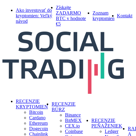
Skip
Získajte
Ako investovať do
to
ZADARMO
Zoznam
kryptomien: Veľký
Kontakt
main
BTC v hodnote
kryptomien
návod
content
€5
search
Menu
RECENZIE
RECENZIE
KRYPTOMIEN
BÚRZ
Bitcoin
Binance
Cardano
BitMEX
RECENZIE
Ethereum
CEX.io
PEŇAŽENIEK
Dogecoin
RA
Coinbase
Ledger
Chainlink
A