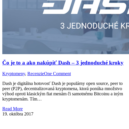
Čo je to a ako nakúpiť Dash – 3 jednoduché kroky
Kryptomeny
,
Recenzie
One Comment
Dash je digitálna hotovosť Dash je populárny open source, peer to
peer (P2P), decentralizovaná kryptomena, ktorá ponúka množstvo
výhod oproti klasickým fiat menám či samotnému Bitcoinu a iným
kryptomenám. Tím…
Read More
19. októbra 2017