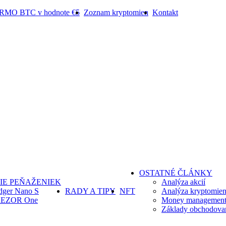
ARMO BTC v hodnote €5
Zoznam kryptomien
Kontakt
OSTATNÉ ČLÁNKY
IE PEŇAŽENIEK
Analýza akcií
dger Nano S
RADY A TIPY
NFT
Analýza kryptomie
EZOR One
Money management 
Základy obchodova