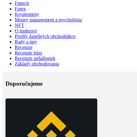
Fintech
Forex
Kryptomeny
Money management a psychológia
NFT
O traderovi
Profily úspešných obchodníkov
Rady a tipy
Recenzie
Recenzie búrz
Recenzie peňaženiek
Základy obchodovania
Doporučujeme