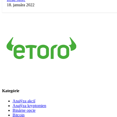
18. januára 2022
Kategórie
Analýza akcií
Analýza kryptomien
Binárne opcie
Bitcoin