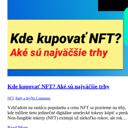
Kde kupovať NFT? Aké sú najväčšie trhy
NFT
,
Rady a tipy
No Comments
Vzhľadom na rastúcu popularitu a cenu NFT sa pozrieme na trhy,
kde môžete tieto jedinečné digitálne umelecké tokeny kúpiť a pred
Non-fungible tokeny (NFT) existujú už niekoľko rokov, ale rok…
Read More