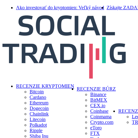
Skip
Ako investovať do kryptomien: Veľký návod
Získajte ZAD
to
main
content
search
Menu
RECENZIE KRYPTOMIEN
RECENZIE BÚRZ
Bitcoin
Binance
Cardano
BitMEX
Ethereum
CEX.io
Dogecoin
Coinbase
RECENZ
Chainlink
Coinmama
Le
Litecoin
Crypto.com
TR
Polkadot
eToro
Ripple
FTX
Shiba Inu