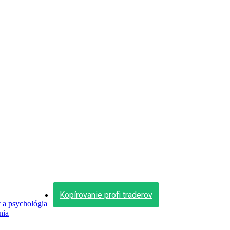
Kopírovanie profi traderov
n
a psychológia
nia