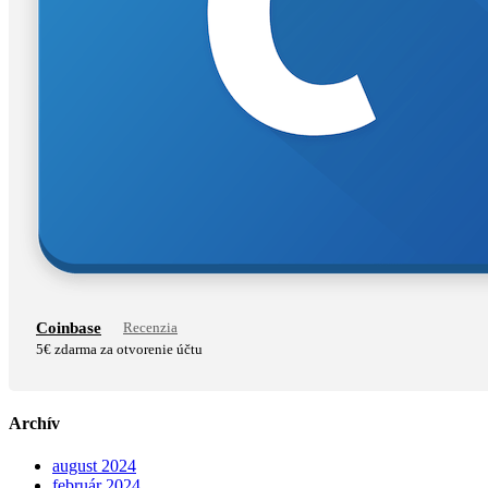
Coinbase
Recenzia
5€ zdarma za otvorenie účtu
Archív
august 2024
február 2024