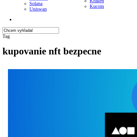
Kraken
Solana
Kucoin
Uniswap
search
Close
Tag
Search
kupovanie nft bezpecne