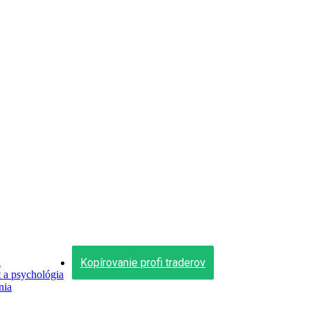
Kopírovanie profi traderov
n
a psychológia
nia