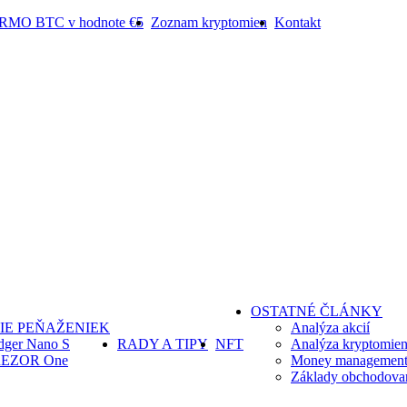
ARMO BTC v hodnote €5
Zoznam kryptomien
Kontakt
OSTATNÉ ČLÁNKY
IE PEŇAŽENIEK
Analýza akcií
dger Nano S
RADY A TIPY
NFT
Analýza kryptomie
EZOR One
Money management 
Základy obchodova