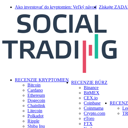
Skip
Ako investovať do kryptomien: Veľký návod
Získajte ZAD
to
main
content
search
Menu
RECENZIE KRYPTOMIEN
RECENZIE BÚRZ
Bitcoin
Binance
Cardano
BitMEX
Ethereum
CEX.io
Dogecoin
Coinbase
RECENZ
Chainlink
Coinmama
Le
Litecoin
Crypto.com
TR
Polkadot
eToro
Ripple
FTX
Shiba Inu