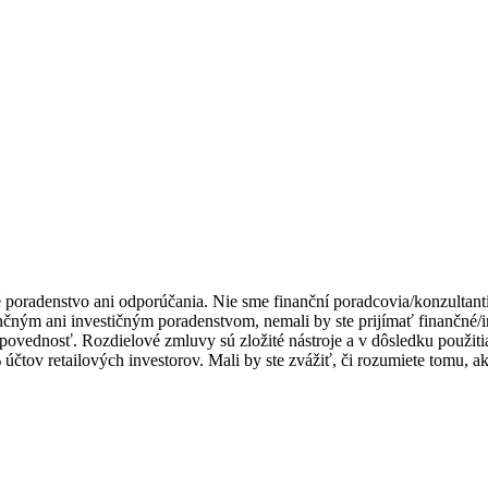
é poradenstvo ani odporúčania. Nie sme finanční poradcovia/konzultant
nčným ani investičným poradenstvom, nemali by ste prijímať finančné/in
povednosť. Rozdielové zmluvy sú zložité nástroje a v dôsledku použitia
čtov retailových investorov. Mali by ste zvážiť, či rozumiete tomu, ak