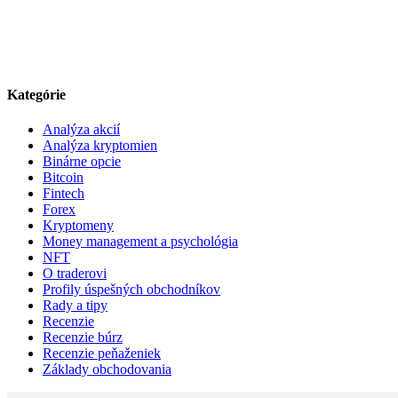
Kategórie
Analýza akcií
Analýza kryptomien
Binárne opcie
Bitcoin
Fintech
Forex
Kryptomeny
Money management a psychológia
NFT
O traderovi
Profily úspešných obchodníkov
Rady a tipy
Recenzie
Recenzie búrz
Recenzie peňaženiek
Základy obchodovania