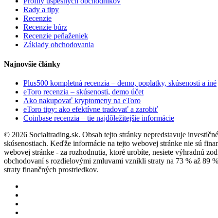
Profily úspešných obchodníkov
Rady a tipy
Recenzie
Recenzie búrz
Recenzie peňaženiek
Základy obchodovania
Najnovšie články
Plus500 kompletná recenzia – demo, poplatky, skúsenosti a iné
eToro recenzia – skúsenosti, demo účet
Ako nakupovať kryptomeny na eToro
eToro tipy: ako efektívne tradovať a zarobiť
Coinbase recenzia – tie najdôležitejšie informácie
© 2026 Socialtrading.sk. Obsah tejto stránky nepredstavuje investičn
skúsenostiach. Keďže informácie na tejto webovej stránke nie sú fina
webovej stránke - za rozhodnutia, ktoré urobíte, nesiete výhradnú zod
obchodovaní s rozdielovými zmluvami vznikli straty na 73 % až 89 % ú
straty finančných prostriedkov.
twitter
facebook
pinterest
instagram