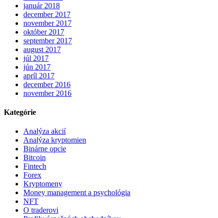
január 2018
december 2017
november 2017
október 2017
september 2017
august 2017
júl 2017
jún 2017
apríl 2017
december 2016
november 2016
Kategórie
Analýza akcií
Analýza kryptomien
Binárne opcie
Bitcoin
Fintech
Forex
Kryptomeny
Money management a psychológia
NFT
O traderovi