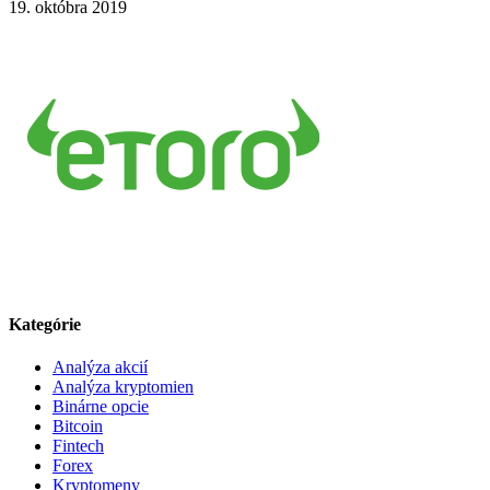
19. októbra 2019
Kategórie
Analýza akcií
Analýza kryptomien
Binárne opcie
Bitcoin
Fintech
Forex
Kryptomeny