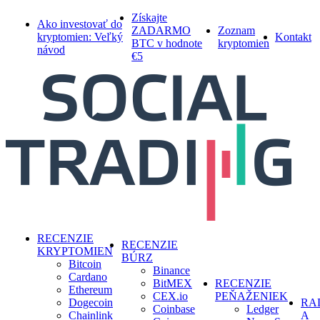
Skip
Získajte
Ako investovať do
to
ZADARMO
Zoznam
kryptomien: Veľký
Kontakt
main
BTC v hodnote
kryptomien
návod
content
€5
search
Menu
RECENZIE
RECENZIE
KRYPTOMIEN
BÚRZ
Bitcoin
Binance
Cardano
BitMEX
RECENZIE
Ethereum
CEX.io
PEŇAŽENIEK
Dogecoin
RA
Coinbase
Ledger
Chainlink
A