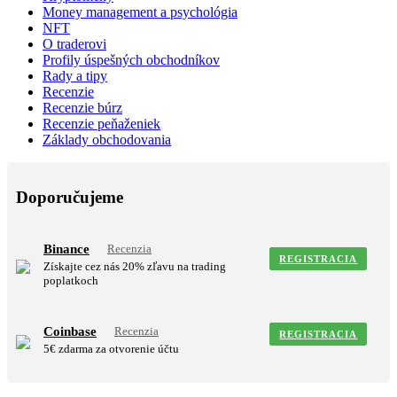
Money management a psychológia
NFT
O traderovi
Profily úspešných obchodníkov
Rady a tipy
Recenzie
Recenzie búrz
Recenzie peňaženiek
Základy obchodovania
Doporučujeme
Binance
Recenzia
REGISTRACIA
Získajte cez nás 20% zľavu na trading
poplatkoch
Coinbase
Recenzia
REGISTRACIA
5€ zdarma za otvorenie účtu