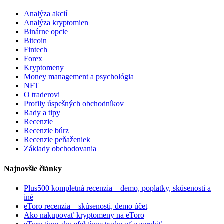
Analýza akcií
Analýza kryptomien
Binárne opcie
Bitcoin
Fintech
Forex
Kryptomeny
Money management a psychológia
NFT
O traderovi
Profily úspešných obchodníkov
Rady a tipy
Recenzie
Recenzie búrz
Recenzie peňaženiek
Základy obchodovania
Najnovšie články
Plus500 kompletná recenzia – demo, poplatky, skúsenosti a
iné
eToro recenzia – skúsenosti, demo účet
Ako nakupovať kryptomeny na eToro