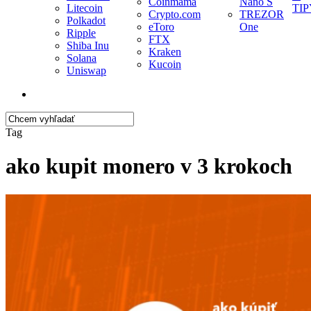
Coinmama
Nano S
Litecoin
TIP
Crypto.com
TREZOR
Polkadot
eToro
One
Ripple
FTX
Shiba Inu
Kraken
Solana
Kucoin
Uniswap
search
Close
Tag
Search
ako kupit monero v 3 krokoch