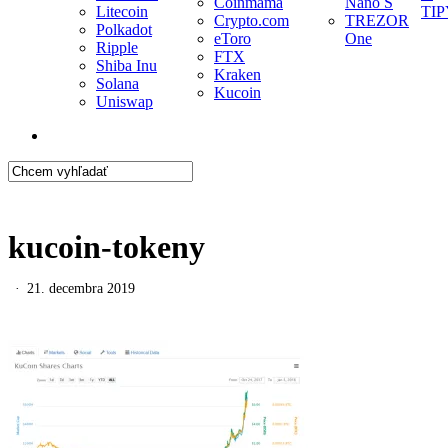
Coinmama
Nano S
Litecoin
TIP
Crypto.com
TREZOR
Polkadot
eToro
One
Ripple
FTX
Shiba Inu
Kraken
Solana
Kucoin
Uniswap
search
Close
Search
kucoin-tokeny
21. decembra 2019