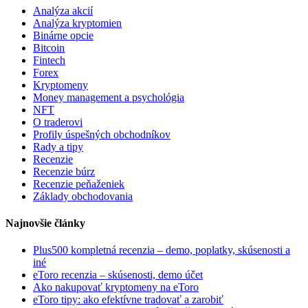
Analýza akcií
Analýza kryptomien
Binárne opcie
Bitcoin
Fintech
Forex
Kryptomeny
Money management a psychológia
NFT
O traderovi
Profily úspešných obchodníkov
Rady a tipy
Recenzie
Recenzie búrz
Recenzie peňaženiek
Základy obchodovania
Najnovšie články
Plus500 kompletná recenzia – demo, poplatky, skúsenosti a
iné
eToro recenzia – skúsenosti, demo účet
Ako nakupovať kryptomeny na eToro
eToro tipy: ako efektívne tradovať a zarobiť