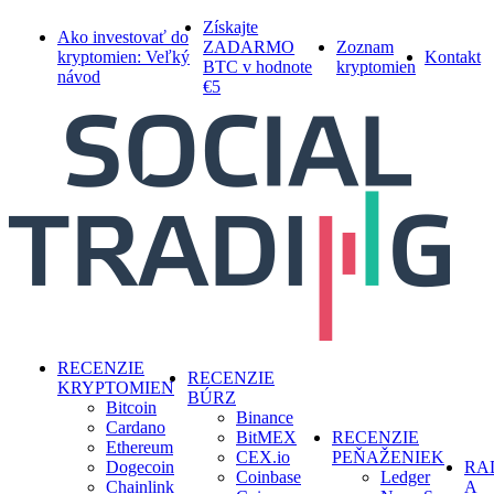
Skip
Získajte
Ako investovať do
to
ZADARMO
Zoznam
kryptomien: Veľký
Kontakt
main
BTC v hodnote
kryptomien
návod
content
€5
search
Menu
RECENZIE
RECENZIE
KRYPTOMIEN
BÚRZ
Bitcoin
Binance
Cardano
BitMEX
RECENZIE
Ethereum
CEX.io
PEŇAŽENIEK
Dogecoin
RA
Coinbase
Ledger
Chainlink
A