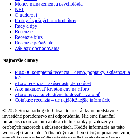
Money management a psychológia
NFT
O traderovi
Profily úspešných obchodníkov
Rady a tipy
Recenzie
Recenzie búrz
Recenzie peňaženiek
Základy obchodovania
Najnovšie články
Plus500 kompletná recenzia – demo, poplatky, skúsenosti a
iné
eToro recenzia – skúsenosti, demo účet
Ako nakupovať kryptomeny na eToro
eToro tipy: ako efektívne tradovať a zarobiť
Coinbase recenzia – tie najdôležitejšie informácie
© 2026 Socialtrading.sk. Obsah tejto stránky nepredstavuje
investičné poradenstvo ani odporúčania. Nie sme finanční
poradcovia/konzultanti a obsah tejto stránky je založený na
osobných názoroch a skúsenostiach. Keďže informácie na tejto
webovej stránke nie sú finančným ani investičným poradenstvom,