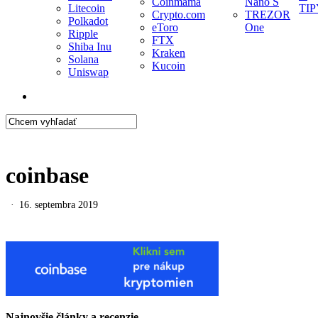
Coinmama
Nano S
Litecoin
TIP
Crypto.com
TREZOR
Polkadot
eToro
One
Ripple
FTX
Shiba Inu
Kraken
Solana
Kucoin
Uniswap
search
Close
Search
coinbase
16. septembra 2019
Najnovšie články a recenzie