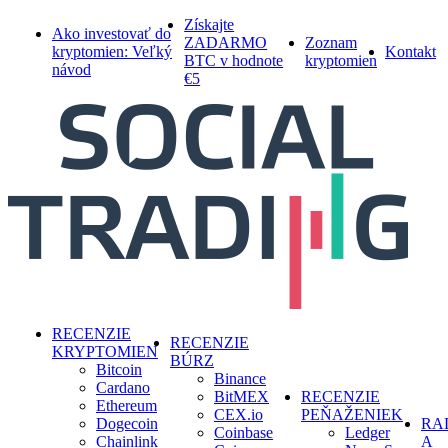
Skip
Získajte
Ako investovať do
to
ZADARMO
Zoznam
kryptomien: Veľký
Kontakt
main
BTC v hodnote
kryptomien
návod
content
€5
search
Menu
RECENZIE
RECENZIE
KRYPTOMIEN
BÚRZ
Bitcoin
Binance
Cardano
BitMEX
RECENZIE
Ethereum
CEX.io
PEŇAŽENIEK
Dogecoin
RA
Coinbase
Ledger
Chainlink
A