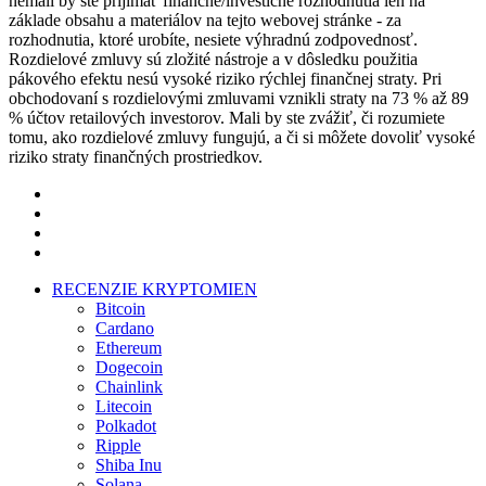
nemali by ste prijímať finančné/investičné rozhodnutia len na
základe obsahu a materiálov na tejto webovej stránke - za
rozhodnutia, ktoré urobíte, nesiete výhradnú zodpovednosť.
Rozdielové zmluvy sú zložité nástroje a v dôsledku použitia
pákového efektu nesú vysoké riziko rýchlej finančnej straty. Pri
obchodovaní s rozdielovými zmluvami vznikli straty na 73 % až 89
% účtov retailových investorov. Mali by ste zvážiť, či rozumiete
tomu, ako rozdielové zmluvy fungujú, a či si môžete dovoliť vysoké
riziko straty finančných prostriedkov.
twitter
facebook
pinterest
instagram
Close
RECENZIE KRYPTOMIEN
Menu
Bitcoin
Cardano
Ethereum
Dogecoin
Chainlink
Litecoin
Polkadot
Ripple
Shiba Inu
Solana