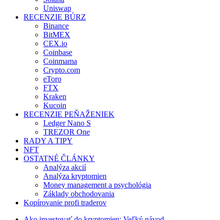
Uniswap
RECENZIE BÚRZ
Binance
BitMEX
CEX.io
Coinbase
Coinmama
Crypto.com
eToro
FTX
Kraken
Kucoin
RECENZIE PEŇAŽENIEK
Ledger Nano S
TREZOR One
RADY A TIPY
NFT
OSTATNÉ ČLÁNKY
Analýza akcií
Analýza kryptomien
Money management a psychológia
Základy obchodovania
Kopírovanie profi traderov
Ako investovať do kryptomien: Veľký návod