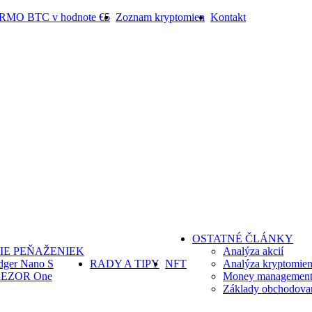
ARMO BTC v hodnote €5
Zoznam kryptomien
Kontakt
OSTATNÉ ČLÁNKY
IE PEŇAŽENIEK
Analýza akcií
dger Nano S
RADY A TIPY
NFT
Analýza kryptomie
EZOR One
Money management 
Základy obchodova