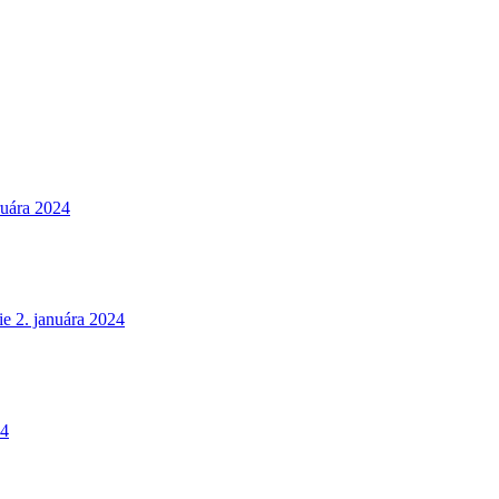
ruára 2024
ie
2. januára 2024
24