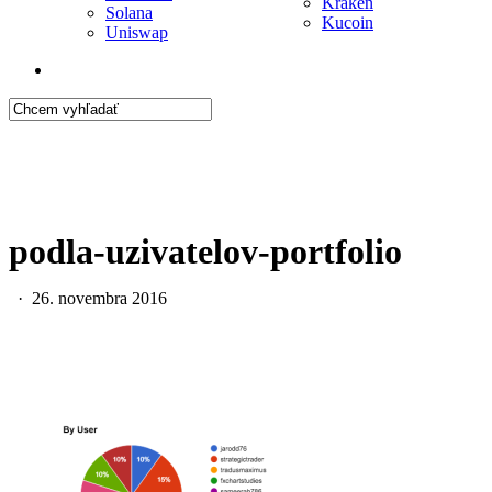
Kraken
Solana
Kucoin
Uniswap
search
Close
Search
podla-uzivatelov-portfolio
26. novembra 2016