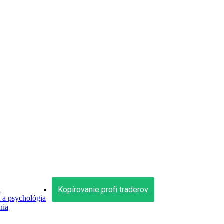
Kopírovanie profi traderov
n
a psychológia
nia