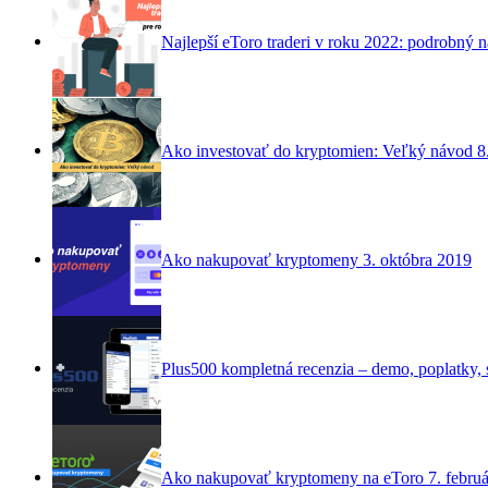
Najlepší eToro traderi v roku 2022: podrobný 
Ako investovať do kryptomien: Veľký návod
8
Ako nakupovať kryptomeny
3. októbra 2019
Plus500 kompletná recenzia – demo, poplatky, s
Ako nakupovať kryptomeny na eToro
7. febru