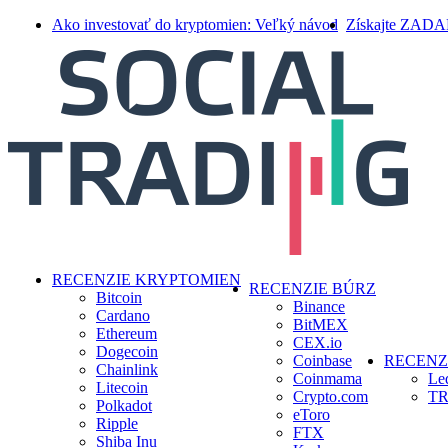
Skip
Ako investovať do kryptomien: Veľký návod
Získajte ZAD
to
main
content
search
Menu
RECENZIE KRYPTOMIEN
RECENZIE BÚRZ
Bitcoin
Binance
Cardano
BitMEX
Ethereum
CEX.io
Dogecoin
Coinbase
RECENZ
Chainlink
Coinmama
Le
Litecoin
Crypto.com
TR
Polkadot
eToro
Ripple
FTX
Shiba Inu