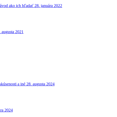
návod ako ich hľadať
28. januára 2022
. augusta 2021
kúsenosti a iné
28. augusta 2024
ára 2024