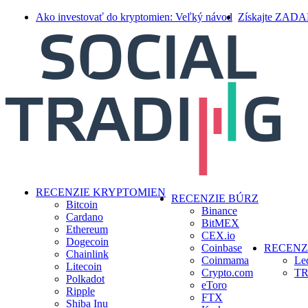
Skip
Ako investovať do kryptomien: Veľký návod
Získajte ZAD
to
main
content
search
Menu
RECENZIE KRYPTOMIEN
RECENZIE BÚRZ
Bitcoin
Binance
Cardano
BitMEX
Ethereum
CEX.io
Dogecoin
Coinbase
RECENZ
Chainlink
Coinmama
Le
Litecoin
Crypto.com
TR
Polkadot
eToro
Ripple
FTX
Shiba Inu