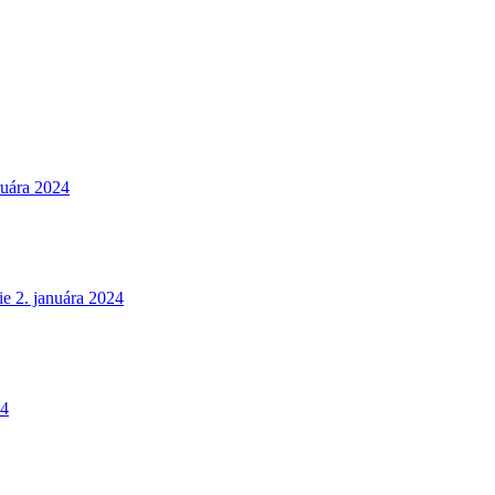
ruára 2024
ie
2. januára 2024
24