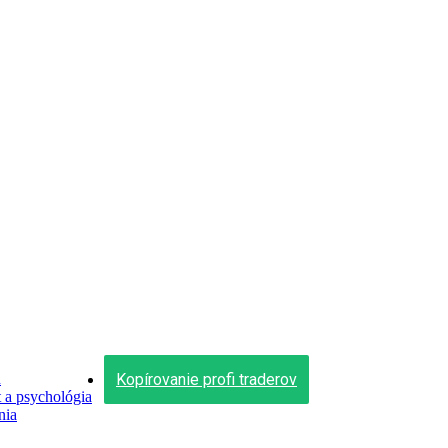
Close
Menu
Kopírovanie profi traderov
n
a psychológia
nia