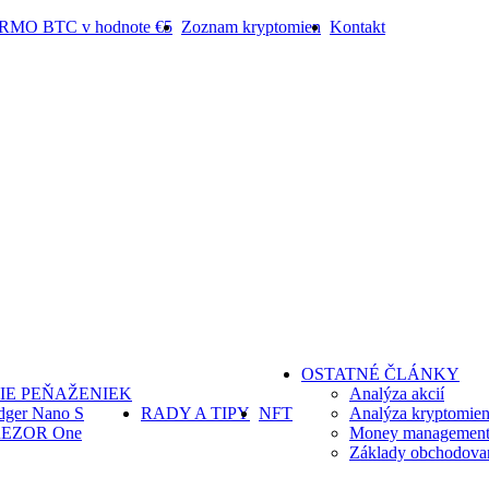
ARMO BTC v hodnote €5
Zoznam kryptomien
Kontakt
OSTATNÉ ČLÁNKY
IE PEŇAŽENIEK
Analýza akcií
dger Nano S
RADY A TIPY
NFT
Analýza kryptomie
EZOR One
Money management 
Základy obchodova