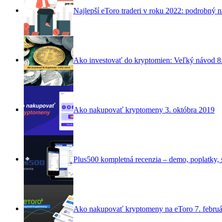
Najlepší eToro traderi v roku 2022: podrobný 
Ako investovať do kryptomien: Veľký návod
8
Ako nakupovať kryptomeny
3. októbra 2019
Plus500 kompletná recenzia – demo, poplatky, s
Ako nakupovať kryptomeny na eToro
7. febru