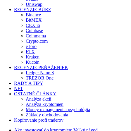
Uniswap
RECENZIE BÚRZ
Binance
BitMEX
CEX.io
Coinbase
Coinmama
Crypto.com
eToro
FTX
Kraken
Kucoin
RECENZIE PEŇAŽENIEK
Ledger Nano S
TREZOR One
RADY A TIPY
NFT
OSTATNÉ ČLÁNKY
Analýza akcií
Analýza kryptomien
Money management a psychológia
Základy obchodovania
Kopírovanie profi traderov
Ako investovať do kryptomien: Veľký návod