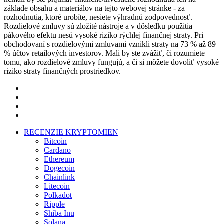
základe obsahu a materiálov na tejto webovej stránke - za
rozhodnutia, ktoré urobíte, nesiete výhradnú zodpovednosť.
Rozdielové zmluvy sú zložité nástroje a v dôsledku použitia
pákového efektu nesú vysoké riziko rýchlej finančnej straty. Pri
obchodovaní s rozdielovými zmluvami vznikli straty na 73 % až 89
% účtov retailových investorov. Mali by ste zvážiť, či rozumiete
tomu, ako rozdielové zmluvy fungujú, a či si môžete dovoliť vysoké
riziko straty finančných prostriedkov.
twitter
facebook
pinterest
instagram
Close
RECENZIE KRYPTOMIEN
Menu
Bitcoin
Cardano
Ethereum
Dogecoin
Chainlink
Litecoin
Polkadot
Ripple
Shiba Inu
Solana