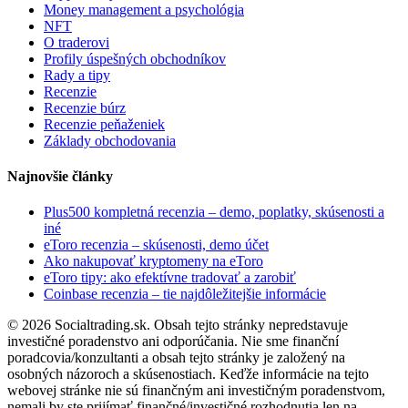
Money management a psychológia
NFT
O traderovi
Profily úspešných obchodníkov
Rady a tipy
Recenzie
Recenzie búrz
Recenzie peňaženiek
Základy obchodovania
Najnovšie články
Plus500 kompletná recenzia – demo, poplatky, skúsenosti a
iné
eToro recenzia – skúsenosti, demo účet
Ako nakupovať kryptomeny na eToro
eToro tipy: ako efektívne tradovať a zarobiť
Coinbase recenzia – tie najdôležitejšie informácie
© 2026 Socialtrading.sk. Obsah tejto stránky nepredstavuje
investičné poradenstvo ani odporúčania. Nie sme finanční
poradcovia/konzultanti a obsah tejto stránky je založený na
osobných názoroch a skúsenostiach. Keďže informácie na tejto
webovej stránke nie sú finančným ani investičným poradenstvom,
nemali by ste prijímať finančné/investičné rozhodnutia len na