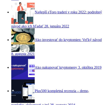
Najlepší eToro traderi v roku 2022: podrobný
návod ako ich hľadať
28. januára 2022
Ako investovať do kryptomien: Veľký návod
8. augusta 2021
Ako nakupovať kryptomeny
3. októbra 2019
Plus500 kompletná recenzia – demo,
poplatky, skúsenosti a iné
28. augusta 2024