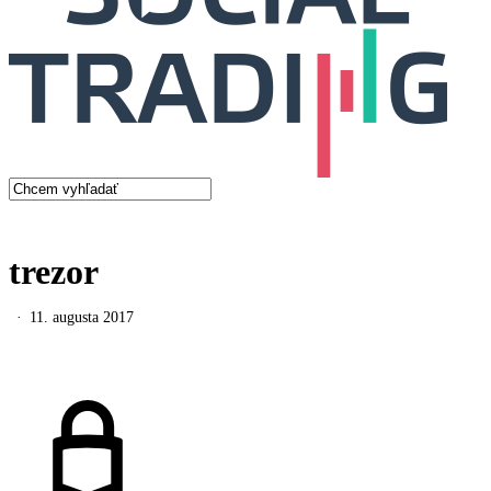
search
Menu
Close
Search
trezor
11. augusta 2017